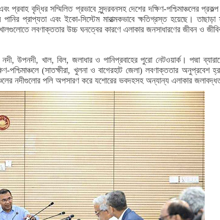
এবং প্রবাহ বৃদ্ধির সম্মিলিত প্রভাবে সুন্দরবনসহ দেশের দক্ষিণ-পশ্চিমাঞ্চলের প্রক
পানির প্রাপ্যতা এবং ইকো-সিস্টেম মারাত্মকভাবে ক্ষতিগ্রস্ত হয়েছে। তাছাড়া স্বা
ং খালগুলোতে লবণাক্ততার উচ্চ ঘনত্বের কারণে এলাকার জনসাধারণের জীবন ও জীবিক
দী, উপনদী, খাল, বিল, জলাধার ও পানিপ্রবাহের পুরো নেটওয়ার্ক। পদ্মা ব্যারাজে
িণ-পশ্চিমাঞ্চলে (সাতক্ষীরা, খুলনা ও বাগেরহাট জেলা) লবণাক্ততার অনুপ্রবেশ হ্র
চিমাঞ্চলের নদীগুলোর পলি অপসারণ করে যশোরের ভবদহসহ অন্যান্য এলাকার জলাবদ্ধতা