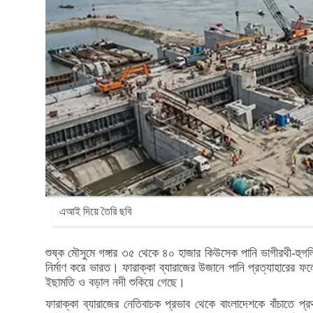
এআই দিয়ে তৈরি ছবি
শুষ্ক মৌসুমে গঙ্গার ৩৫ থেকে ৪০ হাজার কিউসেক পানি ভাগীরথী-হুগলি 
নির্মাণ করে ভারত। ফারাক্কা ব্যারাজের উজানে পানি প্রত্যাহারের ফলে ব
ইছামতি ও বড়াল নদী শুকিয়ে গেছে।
ফারাক্কা ব্যারাজের নেতিবাচক প্রভাব থেকে বাংলাদেশকে বাঁচাতে প্র