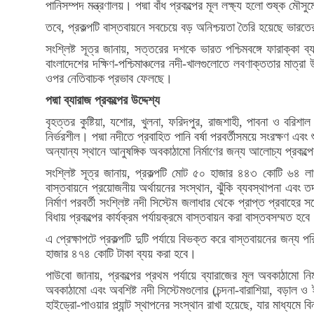
পানিসম্পদ মন্ত্রণালয়। পদ্মা বাঁধ প্রকল্পের মূল লক্ষ্য হলো শুষ্ক মৌসু
তবে, প্রকল্পটি বাস্তবায়নে সবচেয়ে বড় অনিশ্চয়তা তৈরি হয়েছে ভারতে
সংশ্লিষ্ট সূত্র জানায়, সত্তরের দশকে ভারত পশ্চিমবঙ্গে ফারাক্কা ব
বাংলাদেশের দক্ষিণ-পশ্চিমাঞ্চলের নদী-খালগুলোতে লবণাক্ততার মাত্র
ওপর নেতিবাচক প্রভাব ফেলছে।
পদ্মা ব্যারাজ প্রকল্পের উদ্দেশ্য
বৃহত্তর কুষ্টিয়া, যশোর, খুলনা, ফরিদপুর, রাজশাহী, পাবনা ও বরিশ
নির্ভরশীল। পদ্মা নদীতে প্রবাহিত পানি বর্ষা পরবর্তীসময়ে সংরক্ষণ এবং
অন্যান্য স্থানে আনুষঙ্গিক অবকাঠামো নির্মাণের জন্য আলোচ্য প্রকল্পে
সংশ্লিষ্ট সূত্র জানায়, প্রকল্পটি মোট ৫০ হাজার ৪৪৩ কোটি ৬৪ ল
বাস্তবায়নে প্রয়োজনীয় অর্থায়নের সংস্থান, ঝুঁকি ব্যবস্থাপনা এবং তদ
নির্মাণ পরবর্তী সংশ্লিষ্ট নদী সিস্টেম জলাধার থেকে প্রাপ্ত প্রব
বিধায় প্রকল্পের কার্যক্রম পর্যায়ক্রমে বাস্তবায়ন করা বাস্তবসম্মত হব
এ প্রেক্ষাপটে প্রকল্পটি দুটি পর্যায়ে বিভক্ত করে বাস্তবায়নের জন্য
হাজার ৪৭৪ কোটি টাকা ব্যয় করা হবে।
পাউবো জানায়, প্রকল্পের প্রথম পর্যায়ে ব্যারাজের মূল অবকাঠামো নি
অবকাঠামো এবং অবশিষ্ট নদী সিস্টেমগুলোর (চন্দনা-বারাশিয়া, বড়াল ও ই
হাইড্রো-পাওয়ার প্ল্যান্ট স্থাপনের সংস্থান রাখা হয়েছে, যার মাধ্যমে