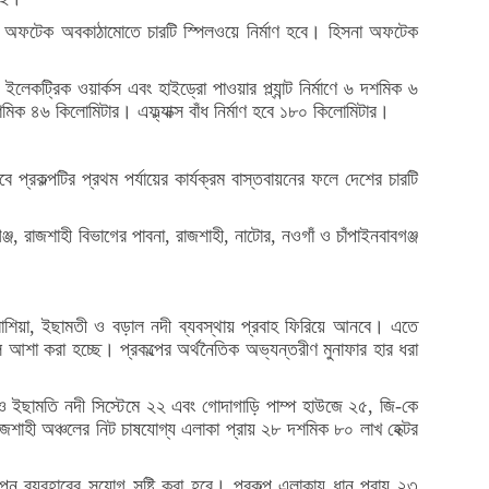
না অফটেক অবকাঠামোতে চারটি স্পিলওয়ে নির্মাণ হবে। হিসনা অফটেক
ইলেকট্রিক ওয়ার্কস এবং হাইড্রো পাওয়ার প্ল্যান্ট নির্মাণে ৬ দশমিক ৬
ক ৪৬ কিলোমিটার। এফ্ল্যাক্স বাঁধ নির্মাণ হবে ১৮০ কিলোমিটার।
্রকল্পটির প্রথম পর্যায়ের কার্যক্রম বাস্তবায়নের ফলে দেশের চারটি
ঞ্জ, রাজশাহী বিভাগের পাবনা, রাজশাহী, নাটোর, নওগাঁ ও চাঁপাইনবাবগঞ্জ
-বারাশিয়া, ইছামতী ও বড়াল নদী ব্যবস্থায় প্রবাহ ফিরিয়ে আনবে। এতে
 বলে আশা করা হচ্ছে। প্রকল্পের অর্থনৈতিক অভ্যন্তরীণ মুনাফার হার ধরা
ড়াল ও ইছামতি নদী সিস্টেমে ২২ এবং গোদাগাড়ি পাম্প হাউজে ২৫, জি-কে
 রাজশাহী অঞ্চলের নিট চাষযোগ্য এলাকা প্রায় ২৮ দশমিক ৮০ লাখ হেক্টর
পন ব্যবহারের সুযোগ সৃষ্টি করা হবে। প্রকল্প এলাকায় ধান প্রায় ২৩