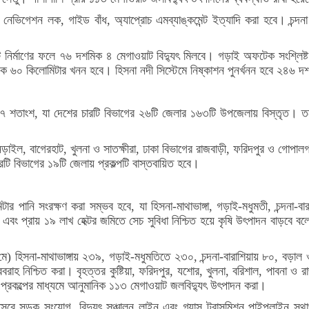
নেভিগেশন লক, গাইড বাঁধ, অ্যাপ্রোচ এমব্যাঙ্কমেন্ট ইত্যাদি করা হবে। চন্দ
্যান্ট নির্মাণের ফলে ৭৬ দশমিক ৪ মেগাওয়াট বিদ্যুৎ মিলবে। গড়াই অফটেক সংশ্লিষ্ট 
ক ৬০ কিলোমিটার খনন হবে। হিসনা নদী সিস্টেমে নিষ্কাশন পুনর্খনন হবে ২৪৬ দশমি
 ৩৭ শতাংশ, যা দেশের চারটি বিভাগের ২৬টি জেলার ১৬৩টি উপজেলায় বিস্তৃত। তবে প
োর, নড়াইল, বাগেরহাট, খুলনা ও সাতক্ষীরা, ঢাকা বিভাগের রাজবাড়ী, ফরিদপুর ও গোপালগ
রটি বিভাগের ১৯টি জেলায় প্রকল্পটি বাস্তবায়িত হবে।
ার পানি সংরক্ষণ করা সম্ভব হবে, যা হিসনা-মাথাভাঙ্গা, গড়াই-মধুমতী, চন্দনা
া পাবে এবং প্রায় ১৯ লাখ হেক্টর জমিতে সেচ সুবিধা নিশ্চিত হয়ে কৃষি উৎপাদন বাড়বে
ুয়ারি-মে) হিসনা-মাথাভাঙ্গায় ২৩৯, গড়াই-মধুমতিতে ২৩০, চন্দনা-বারাশিয়ায় ৮০, ব
সরবরাহ নিশ্চিত করা। বৃহত্তর কুষ্টিয়া, ফরিদপুর, যশোর, খুলনা, বরিশাল, পাবনা ও
 প্রকল্পের মাধ্যমে আনুমানিক ১১৩ মেগাওয়াট জলবিদ্যুৎ উৎপাদন করা।
সেবে সড়ক সংযোগ, বিদ্যুৎ সঞ্চালন লাইন এবং গ্যাস ট্রান্সমিশন পাইপলাইন স্থা