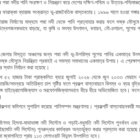
মে পদ্মা নদীর পানি সংরক্ষণ ও নিয়ন্ত্রণ করে দেশের দক্ষিণ-পশ্চিম ও উত্তর-পশ্চিমাঞ্
র ফারাক্কা ব্যারাজ সংক্রান্ত ভূ-রাজনৈতিক বাস্তবতায়। ১৯৯৬ সালে হওয়া গঙ্গার
্যারাজ নির্মাণের মাধ্যমে পদ্মা নদী থেকে পানি প্রত্যাহার করার ফলে শুষ্ক মৌসু
া উদ্বেগজনকভাবে বাড়ছে, যা কৃষি ও মৎস্য উৎপাদন, বনায়ন, নৌ-চলাচল, সুপেয় পানি
াল জেলার বিস্তৃত অঞ্চলের জন্য পদ্মা নদী ভূ-উপরিস্থ সুপেয় পানির একমাত্র 
 শুষ্ক মৌসুমে নিয়ন্ত্রিত প্রবাহই এ সমস্যা সমাধানের একমাত্র উপায়। এ প্রেক্ষাপট
র স্থান নির্বাচন করা হয়েছে।
াখ ৫২ হাজার টাকা প্রাক্কলিত ব্যয়ে জুলাই ২০২৬ থেকে জুন ২০৩৩ মেয়াদে বাস
ারকি/সমন্বয়ে অতিরিক্ত চাপ সৃষ্টির ফলে প্রকল্প বাস্তবায়নে বিলম্ব ও ব্যয় বৃদ্ধ
াহের সঙ্গে হাইড্রোলোজিক্যাল ও মরফোলজিক্যালভাবে ধীরে ধীরে অভিযোজিত হবে। ফলে
ে।
 পরিকল্পনা কমিশনে সুপারিশ করেছে পানিসম্পদ মন্ত্রণালয়। প্রকল্পটি বাস্তবায়নকা
র্মাণসহ হিসনা-মাথাভাঙ্গা নদী সিস্টেম ও গড়াই-মধুমতি নদী সিস্টেম পুনর্খনন এব
ছামতি নদী সিস্টেম) পুনরুদ্ধার কার্যক্রম অন্তর্ভুক্ত করার প্রস্তাব করা হয়েছ
 বিনা জ্বালানিতে প্রায় ১১৩ মেগাওয়াট বিদ্যুৎ উৎপাদিত হবে।