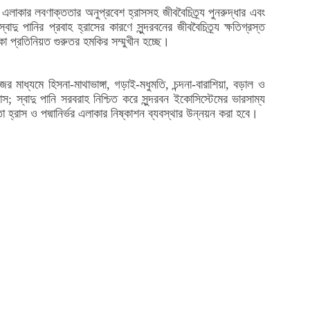
ল্প এলাকার লবণাক্ততার অনুপ্রবেশ হ্রাসসহ জীববৈচিত্র্য পুনরুদ্ধার এবং
দু পানির প্রবাহ হ্রাসের কারণে সুন্দরবনের জীববৈচিত্র্য ক্ষতিগ্রস্ত
া প্রতিনিয়ত গুরুতর হমকির সম্মুখীন হচ্ছে।
র মাধ্যমে হিসনা-মাথাভাঙ্গা, গড়াই-মধুমতি, চন্দনা-বারাশিয়া, বড়াল ও
াস; স্বাদু পানি সরবরাহ নিশ্চিত করে সুন্দরবন ইকোসিস্টেমের ভারসাম্য
 হ্রাস ও পদ্মানির্ভর এলাকার নিষ্কাশন ব্যবস্থার উন্নয়ন করা হবে।