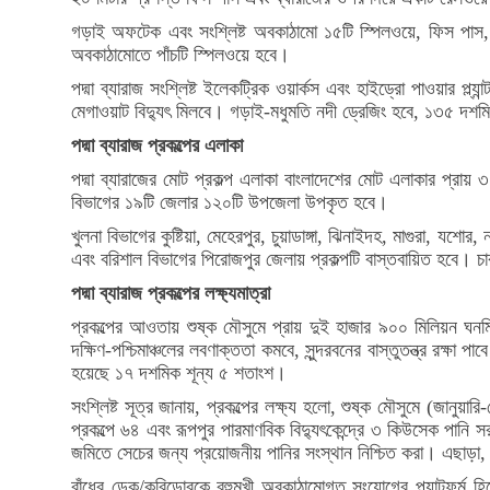
গড়াই অফটেক এবং সংশ্লিষ্ট অবকাঠামো ১৫টি স্পিলওয়ে, ফিস পাস, 
অবকাঠামোতে পাঁচটি স্পিলওয়ে হবে।
পদ্মা ব্যারাজ সংশ্লিষ্ট ইলেকট্রিক ওয়ার্কস এবং হাইড্রো পাওয়ার প্ল
মেগাওয়াট বিদ্যুৎ মিলবে। গড়াই-মধুমতি নদী ড্রেজিং হবে, ১৩৫ দশমি
পদ্মা ব্যারাজ প্রকল্পের এলাকা
পদ্মা ব্যারাজের মোট প্রকল্প এলাকা বাংলাদেশের মোট এলাকার প্রায়
বিভাগের ১৯টি জেলার ১২০টি উপজেলা উপকৃত হবে।
খুলনা বিভাগের কুষ্টিয়া, মেহেরপুর, চুয়াডাঙ্গা, ঝিনাইদহ, মাগুরা, যশ
এবং বরিশাল বিভাগের পিরোজপুর জেলায় প্রকল্পটি বাস্তবায়িত হবে। চা
পদ্মা ব্যারাজ প্রকল্পের লক্ষ্যমাত্রা
প্রকল্পের আওতায় শুষ্ক মৌসুমে প্রায় দুই হাজার ৯০০ মিলিয়ন ঘনমিট
দক্ষিণ-পশ্চিমাঞ্চলের লবণাক্ততা কমবে, সুন্দরবনের বাস্তুতন্ত্র রক্ষ
হয়েছে ১৭ দশমিক শূন্য ৫ শতাংশ।
সংশ্লিষ্ট সূত্র জানায়, প্রকল্পের লক্ষ্য হলো, শুষ্ক মৌসুমে (জান
প্রকল্পে ৬৪ এবং রূপপুর পারমাণবিক বিদ্যুৎকেন্দ্রে ৩ কিউসেক পানি 
জমিতে সেচের জন্য প্রয়োজনীয় পানির সংস্থান নিশ্চিত করা। এছাড়া,
বাঁধের ডেক/করিডোরকে বহুমুখী অবকাঠামোগত সংযোগের প্ল্যাটফর্ম হি