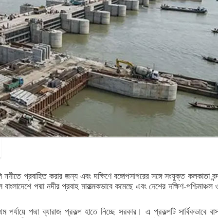
নদীতে প্রবাহিত করার জন্য এবং দক্ষিণে বঙ্গোপসাগরের সঙ্গে সংযুক্ত কলকাতা বন্দ
াংলাদেশে পদ্মা নদীর প্রবাহ মারাত্মকভাবে কমেছে এবং দেশের দক্ষিণ-পশ্চিমাঞ্চল ও 
থম পর্যায়ে পদ্মা ব্যারাজ প্রকল্প হাতে নিচ্ছে সরকার। এ প্রকল্পটি সার্বিকভ