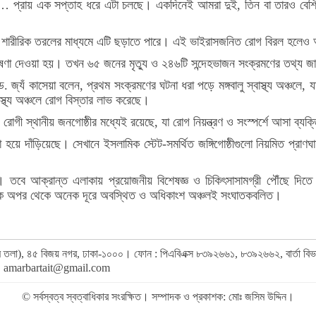
া যাচ্ছে… প্রায় এক সপ্তাহ ধরে এটা চলছে। একদিনেই আমরা দুই, তিন বা তারও ব
ো শারীরিক তরলের মাধ্যমে এটি ছড়াতে পারে। এই ভাইরাসজনিত রোগ বিরল হলেও অত
র ঘোষণা দেওয়া হয়। তখন ৬৫ জনের মৃত্যু ও ২৪৬টি সন্দেহভাজন সংক্রমণের তথ্য 
জ্যঁ কাসেয়া বলেন, প্রথম সংক্রমণের ঘটনা ধরা পড়ে মঙ্গবালু স্বাস্থ্য অঞ্চলে, 
্থ্য অঞ্চলে রোগ বিস্তার লাভ করেছে।
 রোগী স্থানীয় জনগোষ্ঠীর মধ্যেই রয়েছে, যা রোগ নিয়ন্ত্রণ ও সংস্পর্শে আসা ব
য়ে দাঁড়িয়েছে। সেখানে ইসলামিক স্টেট-সমর্থিত জঙ্গিগোষ্ঠীগুলো নিয়মিত প্রাণঘাতী
ে। তবে আক্রান্ত এলাকায় প্রয়োজনীয় বিশেষজ্ঞ ও চিকিৎসাসামগ্রী পৌঁছে দিতে
 একে অপর থেকে অনেক দূরে অবস্থিত ও অধিকাংশ অঞ্চলই সংঘাতকবলিত।
র (৯ম তলা), ৪৫ বিজয় নগর, ঢাকা-১০০০। ফোন : পিএবিএক্স ৮৩৯২৬৬১, ৮৩৯২৬৬২, বার্তা ব
,
amarbartait@gmail.com
© সর্বস্বত্ব স্বত্বাধিকার সংরক্ষিত। সম্পাদক ও প্রকাশক: মোঃ জসিম উদ্দিন।