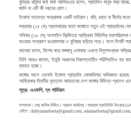
বুনিয়ার বাসিন্দা জ্যঁ মার্ক আসিমওয়ে বলেন, প্রতিদিন মানুষ মার
জানি না এটি কী ধরনের রোগ।
ইবোলা অত্যন্ত সংক্রামক একটি ভাইরাস। বমি, রক্ত বা বীর্যের মত
শুক্রবার (১৫ মে) প্রথমবারের মতো কঙ্গোতে নতুন এই প্রাদুর্ভাবে
শনিবার (১৬ মে) অনলাইন ব্রিফিংয়ে আফ্রিকা সিডিসির মহাপরিচালক ড. 
যাওয়ায় সংক্রমণ রওয়ামপারা ও বুনিয়ায় ছড়িয়ে পড়ে। ফলে তিনটি স্বাস
কাসেয়া বলেন, বিশেষ করে মঙ্গবালু এলাকায় এখনো বিপুলসংখ্যক সক্রিয়
তিনি আরও জানান, ইতুরি অঞ্চলের নিরাপত্তাহীন পরিস্থিতিও বড় বাধা হ
ব্যাহত হচ্ছে।
কঙ্গোর আগে থেকেই ইবোলা প্রাদুর্ভাব মোকাবিলার অভিজ্ঞতা রয়েছ
আফ্রিকার দ্বিতীয় বৃহত্তম আয়তনের দেশ কঙ্গোর বিভিন্ন প্রদেশ
সূত্র: এএফপি, দ্য গার্ডিয়ান
সম্পাদক : মোঃ জসিম উদ্দিন। প্রধান কার্যালয় : সায়হাম স্কাইভিউ টাওয়া
মেইল :
dailyamarbarta@gmail.com
,
adamarbarta@gmail.com