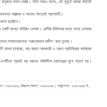
েশি মানুষকে দাফন করছি। তিনি আরও বলেন, এই মুহূর্তে আমরা সত্যিই
্যন্ত মারাত্মক ও অনেক ক্ষেত্রেই প্রাণঘাতী।
জানানো হয়েছিল।
যা একটি ব্যস্ত খনিশিল্প এলাকা। রোগীরা চিকিৎসার জন্য অন্য এলাকায়
্যক্তিদের শনাক্তকরণকে ‘গুরুতরভাবে জটিল’ করে তুলছে।
 হামলা চালাচ্ছে, যার কারণে নজরদারি ও দ্রুত প্রতিক্রিয়া কার্যক্রম
 দেশটিকে প্রায়ই বড় ধরনের লজিস্টিক চ্যালেঞ্জের মুখে পড়তে হয়।
িভাগ : ৮৩৯২৬৬৩, বিজ্ঞাপন বিভাগ : ৮৩৯২৬৬৫। সার্কুলেশন : ৮৩৯২৬৬৪ ই-