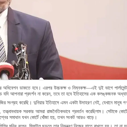
ভার অধিবেশন ডাকতে হবে। এরপর উচ্চকক্ষ ও নিম্নকক্ষ—এই দুই ভাগে পার্লামে
ণ্ড যদি আপনারা প্রদর্শন না করেন, তবে তা হবে ইতিহাসের এক কলঙ্কজনক অধ্য
ের নজির সংগ্রহ করেছি। দুনিয়ার ইতিহাসে এমন একটা উদাহরণ নেই, যেখানে মানুষ
তত্ত্বাবধায়ক সরকার আমরা রাজনৈতিকভাবে প্রবর্তন করেছিলাম। সেটাকে কোর
শ্নের সমাধান যখন কোর্টে খোঁজা হয়, তখন সংকট আরও বাড়ে।
িশির মনির বলেন, মিসাইল ছুড়লে তার নিয়ন্ত্রণ নিজের হাতে রাখতে হয়। তা না হ