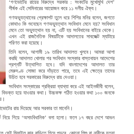
‘গণভোটের রায়ের বিরুদ্ধে সরকার : সংকটের মুখোমুখি দেশ’
শীর্ষক এই সেমিনারের আয়োজন করে ১১ দলীয় ঐক্য।
গণঅভ্যুত্থানের প্রেক্ষাপট তুলে ধরে শিশির মনির বলেন, জগতে
কোথাও কি শুনেছেন গণঅভ্যুত্থান সংবিধান মেনে হয়? সংবিধান
মেনে তো অভ্যুত্থান হয় না, এটি হয় সংবিধানের বাইরে থেকে।
এখন এই রাজনৈতিক বিষয়টিকে আদালতের সাবজেক্ট ম্যাটারে
পরিণত করা হয়েছে।
তিনি বলেন, আগামী ১৯ তারিখ আদালত খুলবে। আমরা আশা
করছি আদালত খোলার পর সংবিধান সংস্কার বাস্তবায়ন আদেশের
প্রশ্নটি উত্থাপিত হবে। যদি বাংলাদেশের আদালত তার
মেরুদণ্ড সোজা করে দাঁড়াতে পারে, তবে এই ক্ষেত্রে তাদের
উচিত হবে সরকারের বিরুদ্ধে রায় দেওয়া।
সংবিধান সংস্কারের প্রক্রিয়া ব্যাখ্যা করে এই আইনজীবী বলেন,
ন্ট বিভক্ত হয়ে যাওয়ার কথা। উচ্চকক্ষ গঠিত হওয়ার কথা ১০০ জনকে
ায়।
 গণভোটের রায় দিয়েছে আর সরকার তা মানেনি।
্টে নিয়ে গিয়ে ‘অসাংবিধানিক’ বলা হলো। ফলে ১৭ বছর দেশে আগুন
লে সেই মিসাইল কার বাড়িতে গিয়ে পড়বে, কোনো শিশু বা নারীকে হত্যা