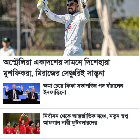
অস্ট্রেলিয়া একাদশের সামনে দিশেহারা
মুশফিকরা, মিরাজের সেঞ্চুরিই সান্ত্বনা
ক্ষমা চেয়ে ফিফা সভাপতির পদ বাঁচালেন
ইনফান্তিনো
নির্বাসন থেকে আন্তর্জাতিক মঞ্চে, নতুন স্বপ্ন
আফগান নারী ফুটবলারদের