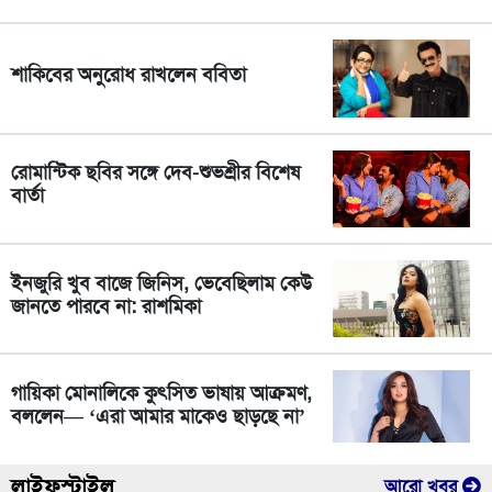
শাকিবের অনুরোধ রাখলেন ববিতা
রোমান্টিক ছবির সঙ্গে দেব-শুভশ্রীর বিশেষ
বার্তা
ইনজুরি খুব বাজে জিনিস, ভেবেছিলাম কেউ
জানতে পারবে না: রাশমিকা
গায়িকা মোনালিকে কুৎসিত ভাষায় আক্রমণ,
বললেন— ‘এরা আমার মাকেও ছাড়ছে না’
লাইফস্টাইল
আরো খবর