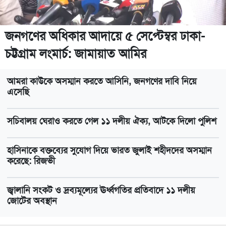
জনগণের অধিকার আদায়ে ৫ সেপ্টেম্বর ঢাকা-
চট্টগ্রাম লংমার্চ: জামায়াত আমির
আমরা কাউকে অসম্মান করতে আসিনি, জনগণের দাবি নিয়ে
এসেছি
সচিবালয় ঘেরাও করতে গেল ১১ দলীয় ঐক্য, আটকে দিলো পুলিশ
হাসিনাকে বক্তব্যের সুযোগ দিয়ে ভারত জুলাই শহীদদের অসম্মান
করেছে: রিজভী
জ্বালানি সংকট ও দ্রব্যমূল্যের ঊর্ধ্বগতির প্রতিবাদে ১১ দলীয়
জোটের অবস্থান