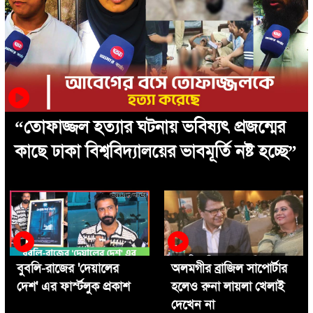
“তোফাজ্জল হত্যার ঘটনায় ভবিষ্যৎ প্রজন্মের
কাছে ঢাকা বিশ্ববিদ্যালয়ের ভাবমূর্তি নষ্ট হচ্ছে”
বুবলি-রাজের 'দেয়ালের
অলমগীর ব্রাজিল সাপোর্টার
দেশ' এর ফার্স্টলুক প্রকাশ
হলেও রুনা লায়লা খেলাই
দেখেন না