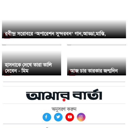
রবীন্দ্র সরোবরে ‘অপারেশন সুন্দরবন’ গান,আড্ডা,মাস্তি,
হাসনাকে দেখে তারা তালি
দেবেন - মিম
আজ চার তারকার জন্মদিন
অনুসরণ করুন