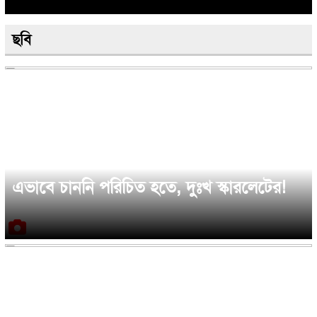
ছবি
এভাবে চাননি পরিচিত হতে, দুঃখ স্কারলেটের!