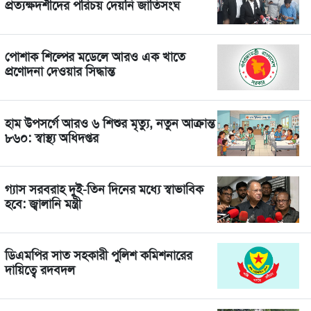
প্রত্যক্ষদর্শীদের পরিচয় দেয়নি জাতিসংঘ
পোশাক শিল্পের মডেলে আরও এক খাতে
প্রণোদনা দেওয়ার সিদ্ধান্ত
হাম উপসর্গে আরও ৬ শিশুর মৃত্যু, নতুন আক্রান্ত
৮৬০: স্বাস্থ্য অধিদপ্তর
গ্যাস সরবরাহ দুই-তিন দিনের মধ্যে স্বাভাবিক
হবে: জ্বালানি মন্ত্রী
ডিএমপির সাত সহকারী পুলিশ কমিশনারের
দায়িত্বে রদবদল