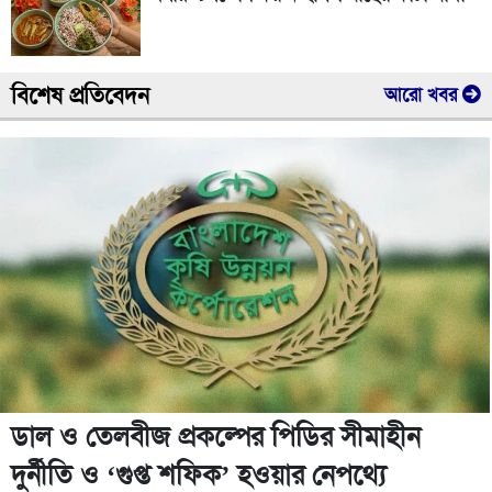
বিশেষ প্রতিবেদন
আরো খবর
ডাল ও তেলবীজ প্রকল্পের পিডির সীমাহীন
দুর্নীতি ও ‘গুপ্ত শফিক’ হওয়ার নেপথ্যে