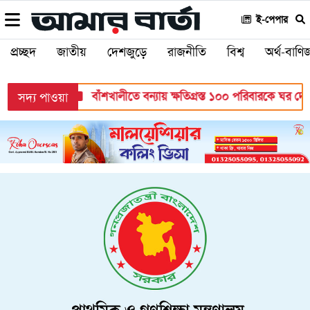
ই-পেপার
প্রচ্ছদ
জাতীয়
দেশজুড়ে
রাজনীতি
বিশ্ব
অর্থ-বাণিজ
য়
বাঁশখালীতে বন্যায় ক্ষতিগ্রস্ত ১০০ পরিবারকে ঘর দেবেন প্রধানমন্ত্রী
সদ্য পাওয়া