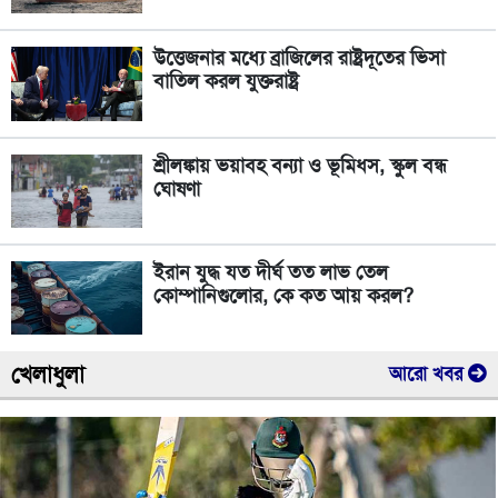
উত্তেজনার মধ্যে ব্রাজিলের রাষ্ট্রদূতের ভিসা
বাতিল করল যুক্তরাষ্ট্র
শ্রীলঙ্কায় ভয়াবহ বন্যা ও ভূমিধস, স্কুল বন্ধ
ঘোষণা
ইরান যুদ্ধ যত দীর্ঘ তত লাভ তেল
কোম্পানিগুলোর, কে কত আয় করল?
খেলাধুলা
আরো খবর