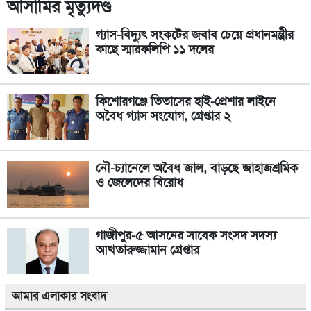
আসামির মৃত্যুদণ্ড
গ্যাস-বিদ্যুৎ সংকটের জবাব চেয়ে প্রধানমন্ত্রীর
কাছে স্মারকলিপি ১১ দলের
কিশোরগঞ্জে তিতাসের হাই-প্রেশার লাইনে
অবৈধ গ্যাস সংযোগ, গ্রেপ্তার ২
নৌ-চ্যানেলে অবৈধ জাল, বাড়ছে জাহাজশ্রমিক
ও জেলেদের বিরোধ
গাজীপুর-৫ আসনের সাবেক সংসদ সদস্য
আখতারুজ্জামান গ্রেপ্তার
আমার এলাকার সংবাদ