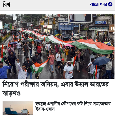
বিশ্ব
আরো খবর
নিয়োগ পরীক্ষায় অনিয়ম, এবার উত্তাল ভারতের
ঝাড়খণ্ড
হরমুজ প্রণালীর নৌপথের রুট নিয়ে সমঝোতায়
ইরান-ওমান