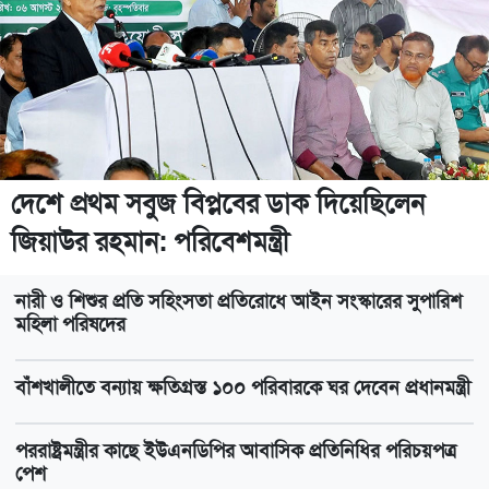
পেশ
মৃত্যুদণ্ডের বিধান থাকায় জুলাই হত্যাকাণ্ডের প্রত্যক্ষদর্শীদের পরিচয়
দেয়নি জাতিসংঘ
ডিএমপির সাত সহকারী পুলিশ কমিশনারের দায়িত্বে রদবদল
দেশে প্রথম সবুজ বিপ্লবের ডাক দিয়েছিলেন
বাংলাদেশের ব্ল্যাকবেঙ্গল ছাগল ও কৃষি পণ্যে আগ্রহী মালয়েশিয়া
জিয়াউর রহমান: পরিবেশমন্ত্রী
গ্যাস-বিদ্যুৎ সংকটের জবাব চেয়ে প্রধানমন্ত্রীর কাছে স্মারকলিপি
নারী ও শিশুর প্রতি সহিংসতা প্রতিরোধে আইন সংস্কারের সুপারিশ
১১ দলের
মহিলা পরিষদের
বেবিচক নিরাপত্তা কমিটির সভা : সিদ্ধান্ত দ্রুত বাস্তবায়নের নির্দেশ
বাঁশখালীতে বন্যায় ক্ষতিগ্রস্ত ১০০ পরিবারকে ঘর দেবেন প্রধানমন্ত্রী
অস্ট্রেলিয়ার সঙ্গে বাণিজ্য ও দক্ষতা উন্নয়নে সহযোগিতা জোরদারে
পররাষ্ট্রমন্ত্রীর কা‌ছে ইউএনডিপির আবাসিক প্রতিনিধির পরিচয়পত্র
গুরুত্ব
পেশ