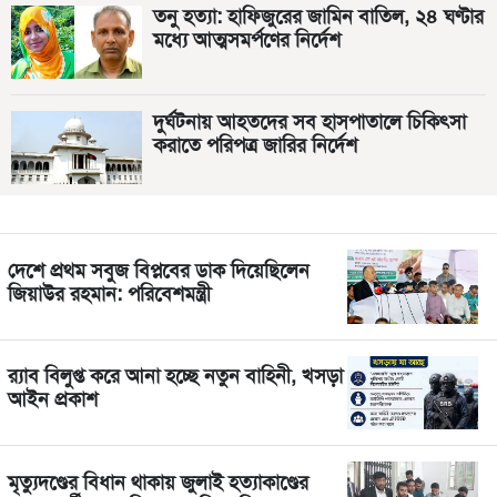
তনু হত্যা: হাফিজুরের জামিন বাতিল, ২৪ ঘণ্টার
মধ্যে আত্মসমর্পণের নির্দেশ
দুর্ঘটনায় আহতদের সব হাসপাতালে চিকিৎসা
করাতে পরিপত্র জারির নির্দেশ
দেশে প্রথম সবুজ বিপ্লবের ডাক দিয়েছিলেন
জিয়াউর রহমান: পরিবেশমন্ত্রী
র‍্যাব বিলুপ্ত করে আনা হচ্ছে নতুন বাহিনী, খসড়া
আইন প্রকাশ
মৃত্যুদণ্ডের বিধান থাকায় জুলাই হত্যাকাণ্ডের