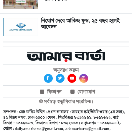
নিয়োগ দেবে আকিজ ফুড, ২৫ বছর হলেই
আবেদন
অনুসরণ করুন
বিজ্ঞাপন
যোগাযোগ
© সর্বস্বত্ব স্বত্বাধিকার সংরক্ষিত।
সম্পাদক : মোঃ জসিম উদ্দিন। প্রধান কার্যালয় : সায়হাম স্কাইভিউ টাওয়ার (৯ম তলা),
৪৫ বিজয় নগর, ঢাকা-১০০০। ফোন : পিএবিএক্স ৮৩৯২৬৬১, ৮৩৯২৬৬২, বার্তা
বিভাগ : ৮৩৯২৬৬৩, বিজ্ঞাপন বিভাগ : ৮৩৯২৬৬৫। সার্কুলেশন : ৮৩৯২৬৬৪ ই-
মেইল :
dailyamarbarta@gmail.com
,
adamarbarta@gmail.com
,