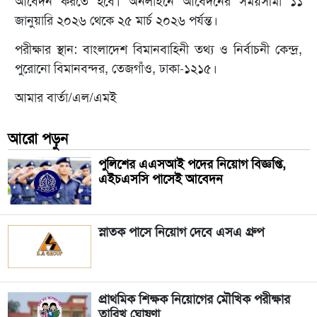
আবেদন করতে হবে। অনলাইনে আবেদনের সময়সীমা ১১
জানুয়ারি ২০২৬ থেকে ২৫ মার্চ ২০২৬ পর্যন্ত।
পরীক্ষার স্থান: বাংলাদেশ বিমানবাহিনী তথ্য ও নির্বাচনী কেন্দ্র,
পুরোনো বিমানবন্দর, তেজগাঁও, ঢাকা-১২১৫।
আমার বার্তা/এল/এমই
আরো পড়ুন
পুলিশের এএসআই পদের নিয়োগ বিজ্ঞপ্তি,
এইচএসসি পাসেই আবেদন
স্নাতক পাসে নিয়োগ দেবে এসএ গ্রুপ
প্রাথমিক শিক্ষক নিয়োগের মৌখিক পরীক্ষার
তারিখ ঘোষণা