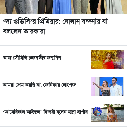
‘দ্য ওডিসি’র প্রিমিয়ার: নোলান বন্দনায় যা
বললেন তারকারা
আজ সৌমিলি চক্রবর্তীর জন্মদিন
আমরা প্রেম করছি না: জেনিফার লোপেজ
‘আমেরিকান আইডল’ বিজয়ী হলেন হান্না হার্পার