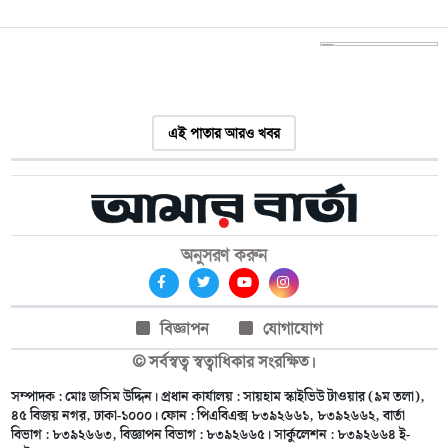
এই পাতার আরও খবর
অনুসরণ করুন
বিজ্ঞাপন
যোগাযোগ
© সর্বস্বত্ব স্বত্বাধিকার সংরক্ষিত।
সম্পাদক : মোঃ জসিম উদ্দিন। প্রধান কার্যালয় : সায়হাম স্কাইভিউ টাওয়ার (৯ম তলা),
৪৫ বিজয় নগর, ঢাকা-১০০০। ফোন : পিএবিএক্স ৮৩৯২৬৬১, ৮৩৯২৬৬২, বার্তা
বিভাগ : ৮৩৯২৬৬৩, বিজ্ঞাপন বিভাগ : ৮৩৯২৬৬৫। সার্কুলেশন : ৮৩৯২৬৬৪ ই-