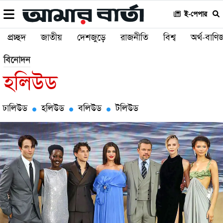
ই-পেপার
প্রচ্ছদ
জাতীয়
দেশজুড়ে
রাজনীতি
বিশ্ব
অর্থ-বাণিজ
বিনোদন
হলিউড
ঢালিউড
হলিউড
বলিউড
টলিউড