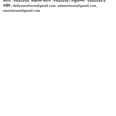
বিভাগ : ৮৩৯২৬৬৩, বিজ্ঞাপন বিভাগ : ৮৩৯২৬৬৫। সার্কুলেশন : ৮৩৯২৬৬৪ ই-
মেইল :
dailyamarbarta@gmail.com
,
adamarbarta@gmail.com
,
amarbartait@gmail.com