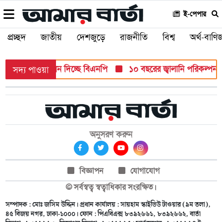
ই-পেপার
প্রচ্ছদ
জাতীয়
দেশজুড়ে
রাজনীতি
বিশ্ব
অর্থ-বাণিজ
 পদে চূড়ান্ত মনোনয়ন দিচ্ছে বিএনপি
১০ বছরের জ্বালানি পরিকল্পনা সং
সদ্য পাওয়া
অনুসরণ করুন
বিজ্ঞাপন
যোগাযোগ
© সর্বস্বত্ব স্বত্বাধিকার সংরক্ষিত।
সম্পাদক : মোঃ জসিম উদ্দিন। প্রধান কার্যালয় : সায়হাম স্কাইভিউ টাওয়ার (৯ম তলা),
৪৫ বিজয় নগর, ঢাকা-১০০০। ফোন : পিএবিএক্স ৮৩৯২৬৬১, ৮৩৯২৬৬২, বার্তা