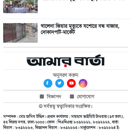
খালেদা জিয়ার মৃত্যুতে যশোরে বন্ধ বাজার,
দোকানপাট-মার্কেট
অনুসরণ করুন
বিজ্ঞাপন
যোগাযোগ
© সর্বস্বত্ব স্বত্বাধিকার সংরক্ষিত।
সম্পাদক : মোঃ জসিম উদ্দিন। প্রধান কার্যালয় : সায়হাম স্কাইভিউ টাওয়ার (৯ম তলা),
৪৫ বিজয় নগর, ঢাকা-১০০০। ফোন : পিএবিএক্স ৮৩৯২৬৬১, ৮৩৯২৬৬২, বার্তা
বিভাগ : ৮৩৯২৬৬৩, বিজ্ঞাপন বিভাগ : ৮৩৯২৬৬৫। সার্কুলেশন : ৮৩৯২৬৬৪ ই-