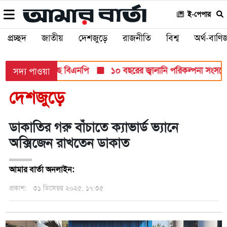
ই-পেপার
প্রচ্ছদ
জাতীয়
দেশজুড়ে
রাজনীতি
বিশ্ব
অর্থ-বাণিজ
ান্ত মনোনয়ন দিচ্ছে বিএনপি
১০ বছরের জ্বালানি পরিকল্পনা সংসদে তুলে
সদ্য পাওয়া
দেশজুড়ে
ডাকাতির গরু বাঁচাতে ক্যাভার্ড ভ্যানে
অক্সিজেন রাখতেন ডাকাত
আমার বার্তা অনলাইন:
প্রকাশ:
৩১ ডিসেম্বর ২০২৫, ১৭:৩৫