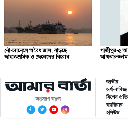
নৌ-চ্যানেলে অবৈধ জাল, বাড়ছে
গাজীপুর-৫ আ
জাহাজশ্রমিক ও জেলেদের বিরোধ
আখতারুজ্জামান 
জাতীয়
অর্থ-বাণিজ্য
বিশেষ প্রত
অনুসরণ করুন
ক্যারিয়ার
হলিউড