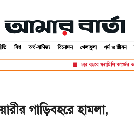
ীতি
বিশ্ব
অর্থ-বাণিজ্য
বিনোদন
খেলাধুলা
ধর্ম ও জীবন
চার বছরে ফ্যামিলি কার্ডের আওত
য়ারীর গাড়িবহরে হামলা,