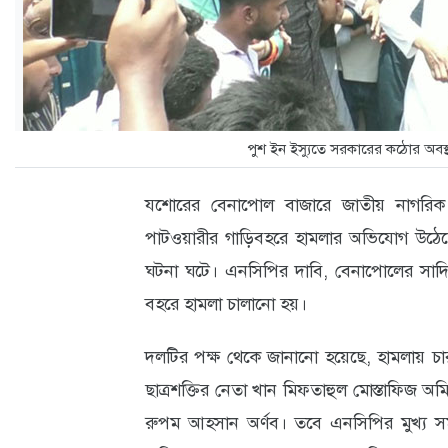
ক্যারিয়ার
তথ্যপ্রযুক্তি
লাইফস্টাইল
বিশেষ
পুশ ইন ইস্যুতে সরকারের কঠোর অবস্থ
প্রতিবেদন
যশোরের বেনাপোল বাজারে জাতীয় নাগরিক পার
স্বাস্থ্য
পাটওয়ারীর গাড়িবহরে হামলার অভিযোগ উঠেছে
প্রবাস
ঘটনা ঘটে। এনসিপির দাবি, বেনাপোলের সাদিপু
বহরে হামলা চালানো হয়।
বার্তা
স্পটলাইট
দলটির পক্ষ থেকে জানানো হয়েছে, হামলায় 
ছাত্রশক্তির নেতা খান মিফতাহুল মোস্তাফিজ 
রকমারি
রুপম আহসান অর্ণব। তবে এনসিপির মুখ্য সমন্
অপরাধ