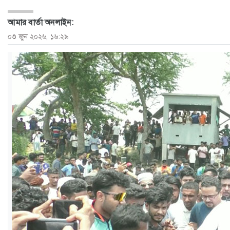
ও
আমার বার্তা অনলাইন:
জীবন
০৩ জুন ২০২৬, ১৬:২৯
মতামত
শিক্ষা
রাজধানী
আইন-
আদালত
ক্যাম্পাস
আজকের
পত্রিকা