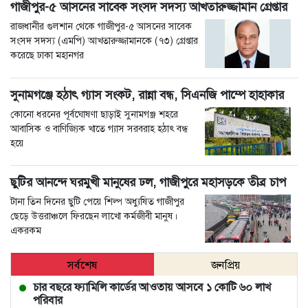
গাজীপুর-৫ আসনের সাবেক সংসদ সদস্য আখতারুজ্জামান গ্রেপ্তার
রাজধানীর গুলশান থেকে গাজীপুর-৫ আসনের সাবেক
সংসদ সদস্য (এমপি) আখতারুজ্জামানকে (৭৩) গ্রেপ্তার
করেছে ঢাকা মহানগর
সুনামগঞ্জে হঠাৎ গ্যাস সংকট, রান্না বন্ধ, সিএনজি পাম্পে হাহাকার
কোনো ধরনের পূর্বঘোষণা ছাড়াই সুনামগঞ্জ শহরে
আবাসিক ও বাণিজ্যিক খাতে গ্যাস সরবরাহ হঠাৎ বন্ধ
হয়ে
ছুটির আনন্দে ঘরমুখী মানুষের ঢল, গাজীপুরে মহাসড়কে তীব্র চাপ
টানা তিন দিনের ছুটি পেয়ে শিল্প অধ্যুষিত গাজীপুর
ছেড়ে উত্তরাঞ্চলে ফিরছেন লাখো কর্মজীবী মানুষ।
একরকম
সর্বশেষ
জনপ্রিয়
চার বছরে ফ্যামিলি কার্ডের আওতায় আসবে ১ কোটি ৬০ লাখ
পরিবার