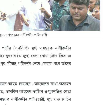
ান দেখতে চান নাসীরুদ্দীন পাটওয়ারী
্টির (এনসিপি) মুখ্য সমন্বয়ক নাসীরুদ্দীন
। বুধবার (৩ জুন) বেলা সোয়া ১টার দিকে এ
র সীমান্ত পরিদর্শন শেষে ফেরার পথে তাঁদের
চারজন আহত হয়েছেন। আহতদের মধ্যে রয়েছেন
অমিত, তাসকিন আহমেদ তাজিম ও যুবশক্তির নেতা
বয়ক নাসীরুদ্দীন পাটওয়ারী, যুগ্ম সদস্যসচিব