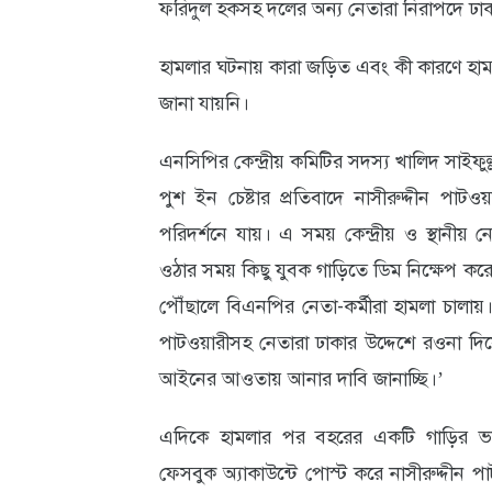
ফরিদুল হকসহ দলের অন্য নেতারা নিরাপদে ঢাক
আবহাওয়া
হামলার ঘটনায় কারা জড়িত এবং কী কারণে হামলা
ও
জানা যায়নি।
পরিবেশ
এনসিপির কেন্দ্রীয় কমিটির সদস্য খালিদ সাইফুল
ছবি
পুশ ইন চেষ্টার প্রতিবাদে নাসীরুদ্দীন পাটও
ভিডিও
পরিদর্শনে যায়। এ সময় কেন্দ্রীয় ও স্থানীয় 
ওঠার সময় কিছু যুবক গাড়িতে ডিম নিক্ষেপ করে
পৌঁছালে বিএনপির নেতা-কর্মীরা হামলা চালা
পাটওয়ারীসহ নেতারা ঢাকার উদ্দেশে রওনা দি
আইনের আওতায় আনার দাবি জানাচ্ছি।’
এদিকে হামলার পর বহরের একটি গাড়ির ভা
ফেসবুক অ্যাকাউন্টে পোস্ট করে নাসীরুদ্দীন 