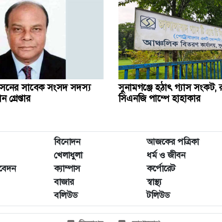
সনের সাবেক সংসদ সদস্য
সুনামগঞ্জে হঠাৎ গ্যাস সংকট, রান
গ্রেপ্তার
সিএনজি পাম্পে হাহাকার
বিনোদন
আজকের পত্রিকা
খেলাধুলা
ধর্ম ও জীবন
িবেদন
ক্যাম্পাস
কর্পোরেট
বাজার
স্বাস্থ্য
বলিউড
টলিউড