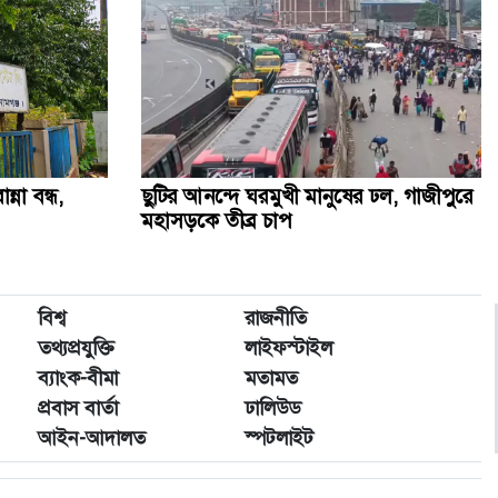
্না বন্ধ,
ছুটির আনন্দে ঘরমুখী মানুষের ঢল, গাজীপুরে
মহাসড়কে তীব্র চাপ
বিশ্ব
রাজনীতি
তথ্যপ্রযুক্তি
লাইফস্টাইল
ব্যাংক-বীমা
মতামত
প্রবাস বার্তা
ঢালিউড
আইন-আদালত
স্পটলাইট