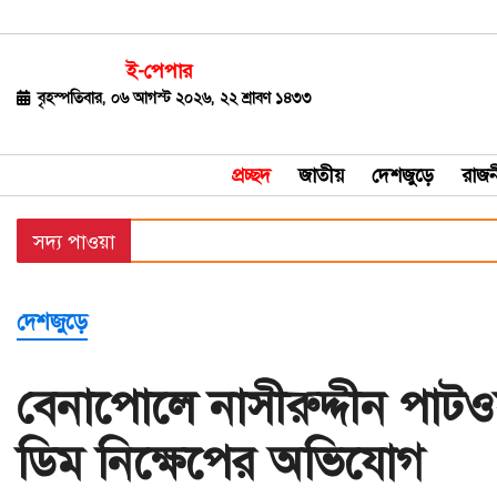
ই-পেপার
জাতীয়
বৃহস্পতিবার, ০৬ আগস্ট ২০২৬, ২২ শ্রাবণ ১৪৩৩
দেশজুড়ে
প্রচ্ছদ
জাতীয়
দেশজুড়ে
রাজন
রাজনীতি
সদ্য পাওয়া
বিশ্ব
অর্থ-
দেশজুড়ে
বাণিজ্য
বিনোদন
বেনাপোলে নাসীরুদ্দীন পাটও
খেলাধুলা
ডিম নিক্ষেপের অভিযোগ
ধর্ম