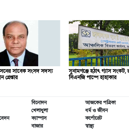
সনের সাবেক সংসদ সদস্য
সুনামগঞ্জে হঠাৎ গ্যাস সংকট, রান
গ্রেপ্তার
সিএনজি পাম্পে হাহাকার
বিনোদন
আজকের পত্রিকা
খেলাধুলা
ধর্ম ও জীবন
িবেদন
ক্যাম্পাস
কর্পোরেট
বাজার
স্বাস্থ্য