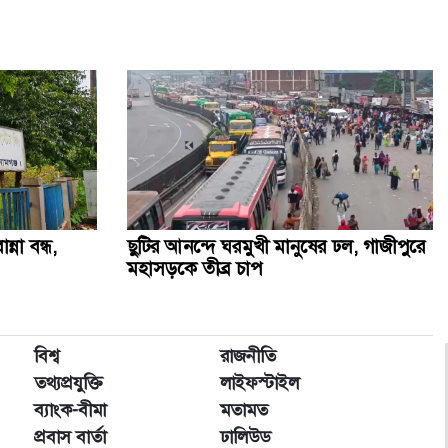
্না বন্ধ,
ছুটির আনন্দে ঘরমুখী মানুষের ঢল, গাজীপুরে
মহাসড়কে তীব্র চাপ
বিশ্ব
রাজনীতি
তথ্যপ্রযুক্তি
লাইফস্টাইল
ব্যাংক-বীমা
মতামত
প্রবাস বার্তা
ঢালিউড