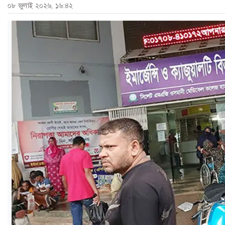
০৮ জুলাই ২০২৬, ১৬:৪২
ও
জীবন
মতামত
শিক্ষা
রাজধানী
আইন-
আদালত
ক্যাম্পাস
আজকের
পত্রিকা