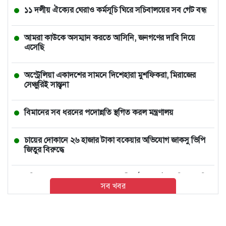
১১ দলীয় ঐক্যের ঘেরাও কর্মসূচি ঘিরে সচিবালয়ের সব গেট বন্ধ
আমরা কাউকে অসম্মান করতে আসিনি, জনগণের দাবি নিয়ে
এসেছি
অস্ট্রেলিয়া একাদশের সামনে দিশেহারা মুশফিকরা, মিরাজের
সেঞ্চুরিই সান্ত্বনা
বিমানের সব ধরনের পদোন্নতি স্থগিত করল মন্ত্রণালয়
চায়ের দোকানে ২৬ হাজার টাকা বকেয়ার অভিযোগ জাকসু ভিপি
জিতুর বিরুদ্ধে
সচিবালয় ঘেরাও করতে গেল ১১ দলীয় ঐক্য, আটকে দিলো পুলিশ
সব খবর
বিপদ-আপদ ও ক্ষতি থেকে সুরক্ষার ৫ দোয়া