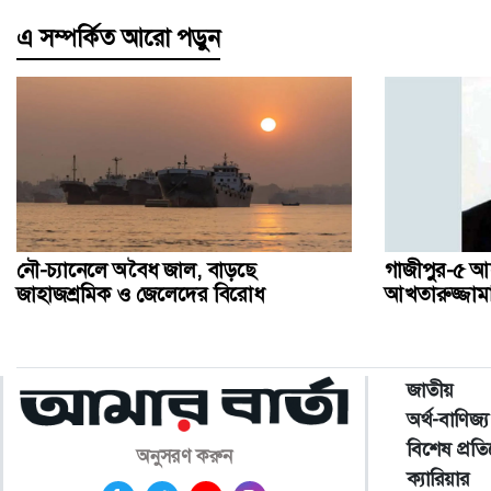
এ সম্পর্কিত আরো পড়ুন
নৌ-চ্যানেলে অবৈধ জাল, বাড়ছে
গাজীপুর-৫ আ
জাহাজশ্রমিক ও জেলেদের বিরোধ
আখতারুজ্জামান 
জাতীয়
অর্থ-বাণিজ্য
বিশেষ প্রত
অনুসরণ করুন
ক্যারিয়ার