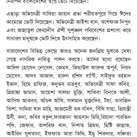
নিরাপদ বাংলাদেশের স্বপ্নে ভোট দিয়েছেন।
এছাড়া অভিনেত্রী সাদিয়া জাহান প্রভা শরীয়তপুরে গিয়ে ঈদের
আমেজে ভোট দিয়েছেন। অভিনেত্রী আইশা খান, আশফাক নিপুন
এবং জান্নাতুল ফেরদৌস ঐশী সুশৃঙ্খল পরিবেশের প্রশংসা করে
সাধারণ মানুষকে ভোট দিতে উৎসাহিত করেছেন।
সারাদেশের বিভিন্ন কেন্দ্রে আরও অনেক জনপ্রিয় মুখকে দেখা
গেছে নাগরিক দায়িত্ব পালন করতে। তাদের মধ্যে রয়েছেন
আদিল হোসেন নোবেল, জেমস, জিয়াউল ফারুক অপূর্ব, নিরব
হোসেন, আদর আজাদ, হারুন রশিদ বান্টি, সাইফুর রহমান
ইভান, হিমে হাফিজ, অনুভব মাহবুব, অভিনেত্রী সাফা কবির,
প্রিয়াঙ্কা জামান, আয়েশা সালমা মুক্তি, শাকিবা বিনতে আলী,
আসিফ আকবর, আঁচল আঁখি, সালমান মুক্তাদির, টয়া, তানজিন
তিশা, সামিরা খান মাহি, আজমেরী হক বাঁধন, সিঁথি সাহা, প্রিয়ন্তী
উর্বী, কনা, কবির বকুল,ফারজানা আহসান মিহি,রিয়ানা পারভিন
পলি, জেফার, তাশরিফ খান, নিশাত প্রিয়ম, মিষ্টি জান্নাত,
আইরিন সুলতানা, ইফফাত আরা তিথি, ইমু শিকদার, সঞ্চিতা