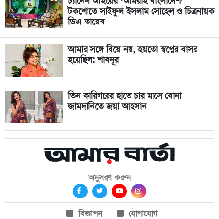
চ্যানেল আইয়ের ‘আমরাই বাংলাদেশ’
টকশোতে সাইফুল ইসলাম সোহেল ও চিত্রনায়ক
ডিএ তায়েব
আমার সঙ্গে বিয়ে নয়, হয়তো স্বপ্নের বাসর
হয়েছিল: শাবনূর
তিন কারিগরের হাতে চার মাসে বোনা
জামদানিতে জয়া আহসান
অনুসরণ করুন
বিজ্ঞাপন
যোগাযোগ