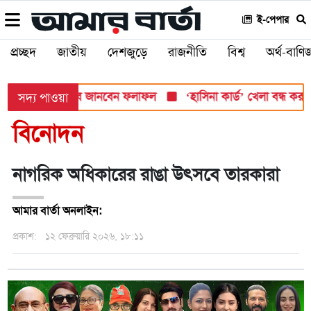
ই-পেপার
প্রচ্ছদ
জাতীয়
দেশজুড়ে
রাজনীতি
বিশ্ব
অর্থ-বাণিজ
সোমবার, যেভাবে জানবেন ফলাফল
‘হাসিনা কার্ড’ খেলা বন্ধ করতে ভারতে
সদ্য পাওয়া
বিনোদন
নাগরিক অধিকারের রাঙা উৎসবে তারকারা
আমার বার্তা অনলাইন:
প্রকাশ:
১২ ফেব্রুয়ারি ২০২৬, ১৮:১১