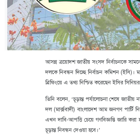
ক্যারিয়ার
তথ্যপ্রযুক্তি
লাইফস্টাইল
বিশেষ
প্রতিবেদন
আসন্ন ত্রয়োদশ জাতীয় সংসদ নির্বাচনকে সামন
স্বাস্থ্য
দলকে নিবন্ধন দিচ্ছে নির্বাচন কমিশন (ইসি)।
ম
ব্রিফিংয়ে এ তথ্য নিশ্চিত করেছেন ইসির সি
প্রবাস
বার্তা
তিনি বলেন, ‘চূড়ান্ত পর্যালোচনা শেষে জাতীয় না
দল (মার্ক্সবাদী) বাংলাদেশ আম জনগণ পার্টি নিব
স্পটলাইট
এখন দাবি-আপত্তি চেয়ে গণবিজ্ঞপ্তি জারি করা 
রকমারি
চূড়ান্ত নিবন্ধন দেওয়া হবে।’
অপরাধ