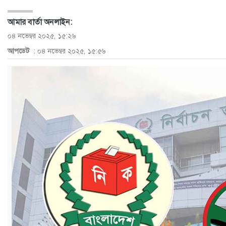
ও
আমার বার্তা অনলাইন:
জীবন
০৪ নভেম্বর ২০২৫, ১৫:২৬
আপডেট
: ০৪ নভেম্বর ২০২৫, ১৫:৫৬
মতামত
শিক্ষা
রাজধানী
আইন-
আদালত
ক্যাম্পাস
আজকের
পত্রিকা