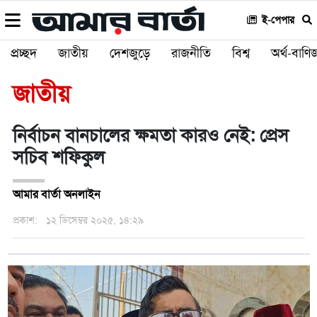
ই-পেপার
প্রচ্ছদ
জাতীয়
দেশজুড়ে
রাজনীতি
বিশ্ব
অর্থ-বাণিজ
জাতীয়
নির্বাচন বানচালের ক্ষমতা কারও নেই: প্রেস
সচিব শফিকুল
আমার বার্তা অনলাইন
প্রকাশ:
১২ ডিসেম্বর ২০২৫, ১৪:২৯