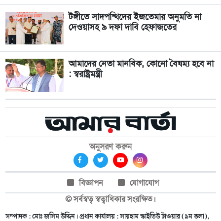
টঙ্গীতে সাদপন্থিদের ইজতেমার অনুমতি না
দেওয়াসহ ৯ দফা দাবি হেফাজতের
আমাদের নেতা মানবিক, কোনো বৈষম্য হবে না
: স্বরাষ্ট্রমন্ত্রী
অনুসরণ করুন
বিজ্ঞাপন
যোগাযোগ
© সর্বস্বত্ব স্বত্বাধিকার সংরক্ষিত।
সম্পাদক : মোঃ জসিম উদ্দিন। প্রধান কার্যালয় : সায়হাম স্কাইভিউ টাওয়ার (৯ম তলা),