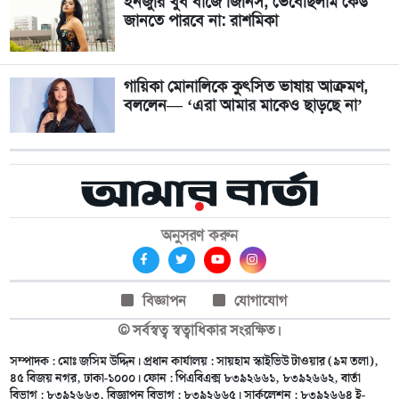
ইনজুরি খুব বাজে জিনিস, ভেবেছিলাম কেউ
জানতে পারবে না: রাশমিকা
গায়িকা মোনালিকে কুৎসিত ভাষায় আক্রমণ,
বললেন— ‘এরা আমার মাকেও ছাড়ছে না’
অনুসরণ করুন
বিজ্ঞাপন
যোগাযোগ
© সর্বস্বত্ব স্বত্বাধিকার সংরক্ষিত।
সম্পাদক : মোঃ জসিম উদ্দিন। প্রধান কার্যালয় : সায়হাম স্কাইভিউ টাওয়ার (৯ম তলা),
৪৫ বিজয় নগর, ঢাকা-১০০০। ফোন : পিএবিএক্স ৮৩৯২৬৬১, ৮৩৯২৬৬২, বার্তা
বিভাগ : ৮৩৯২৬৬৩, বিজ্ঞাপন বিভাগ : ৮৩৯২৬৬৫। সার্কুলেশন : ৮৩৯২৬৬৪ ই-