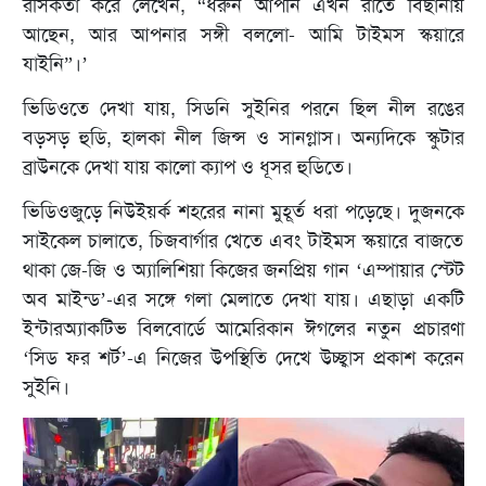
রসিকতা করে লেখেন, “ধরুন আপনি এখন রাতে বিছানায়
আছেন, আর আপনার সঙ্গী বললো- আমি টাইমস স্কয়ারে
যাইনি”।’
ভিডিওতে দেখা যায়, সিডনি সুইনির পরনে ছিল নীল রঙের
বড়সড় হুডি, হালকা নীল জিন্স ও সানগ্লাস। অন্যদিকে স্কুটার
ব্রাউনকে দেখা যায় কালো ক্যাপ ও ধূসর হুডিতে।
ভিডিওজুড়ে নিউইয়র্ক শহরের নানা মুহূর্ত ধরা পড়েছে। দুজনকে
সাইকেল চালাতে, চিজবার্গার খেতে এবং টাইমস স্কয়ারে বাজতে
থাকা জে-জি ও অ্যালিশিয়া কিজের জনপ্রিয় গান ‘এম্পায়ার স্টেট
অব মাইন্ড’-এর সঙ্গে গলা মেলাতে দেখা যায়। এছাড়া একটি
ইন্টারঅ্যাকটিভ বিলবোর্ডে আমেরিকান ঈগলের নতুন প্রচারণা
‘সিড ফর শর্ট’-এ নিজের উপস্থিতি দেখে উচ্ছ্বাস প্রকাশ করেন
সুইনি।