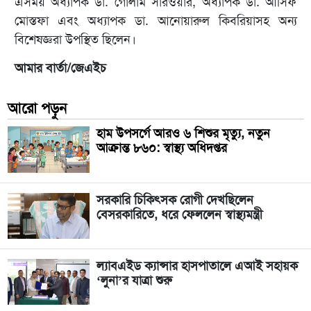
এসময় অধ্যাপক ডা. গোলাম সারওয়ার, অধ্যাপক ডা. আসিফ
মোস্তফা এবং অধ্যাপক ডা. আনোয়ারুল কিবরিয়াসহ অন্য
বিশেষজ্ঞরা উপস্থিত ছিলেন।
আমার বার্তা/জেএইচ
আরো পড়ুন
হাম উপসর্গে আরও ৬ শিশুর মৃত্যু, নতুন
আক্রান্ত ৮৬০: স্বাস্থ্য অধিদপ্তর
সরকারি চিকিৎসক রোগী দেখছিলেন
বেসরকারিতে, ধরে ফেললেন স্বাস্থ্যমন্ত্রী
ল্যাবএইড ক্যান্সার হাসপাতালে এআই সহায়ক
‘লুনা’র যাত্রা শুরু