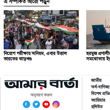
এ সম্পর্কিত আরো পড়ুন
নিয়োগ পরীক্ষায় অনিয়ম, এবার উত্তাল
হরমুজ প্রণাল
ভারতের ঝাড়খণ্ড
সমঝোতায় ইর
জাতীয়
অর্থ-বাণিজ্য
বিশেষ প্রত
অনুসরণ করুন
ক্যারিয়ার
হলিউড