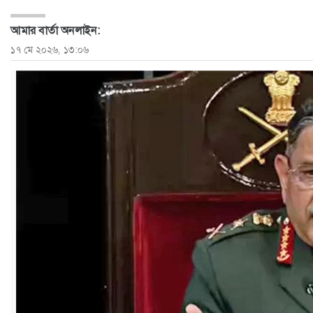
ও
আমার বার্তা অনলাইন:
জীবন
১৭ মে ২০২৬, ১৩:০৬
মতামত
শিক্ষা
রাজধানী
আইন-
আদালত
ক্যাম্পাস
আজকের
পত্রিকা