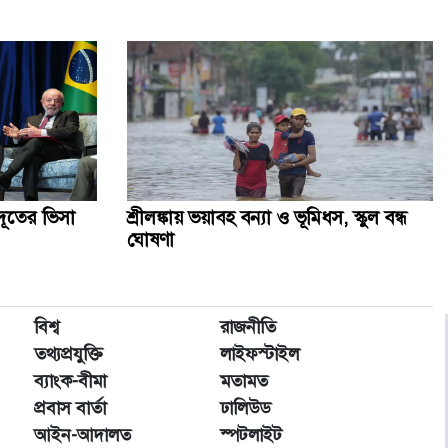
পোশাক শিল্পের মডেলে আরও এক খাতে প্রণোদনা দেওয়ার
সিদ্ধান্ত
র‍্যাব বিলুপ্ত করে আনা হচ্ছে নতুন বাহিনী, খসড়া আইন প্রকাশ
হাম উপসর্গে আরও ৬ শিশুর মৃত্যু, নতুন আক্রান্ত ৮৬০: স্বাস্থ্য
অধিদপ্তর
্রদূতের ভিসা
শ্রীলঙ্কায় ভয়াবহ বন্যা ও ভূমিধস, স্কুল বন্ধ
ঘোষণা
সরকারি চিকিৎসক রোগী দেখছিলেন বেসরকারিতে, ধরে ফেললেন
স্বাস্থ্যমন্ত্রী
বিশ্ব
রাজনীতি
জনগণের অধিকার আদায়ে ৫ সেপ্টেম্বর ঢাকা-চট্টগ্রাম লংমার্চ:
জামায়াত আমির
তথ্যপ্রযুক্তি
লাইফস্টাইল
ব্যাংক-বীমা
মতামত
প্রবাস বার্তা
ঢালিউড
আইন-আদালত
স্পটলাইট