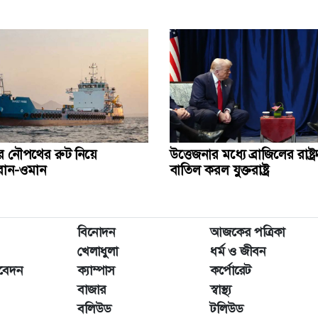
ীর নৌপথের রুট নিয়ে
উত্তেজনার মধ্যে ব্রাজিলের রাষ্ট
ান-ওমান
বাতিল করল যুক্তরাষ্ট্র
বিনোদন
আজকের পত্রিকা
খেলাধুলা
ধর্ম ও জীবন
িবেদন
ক্যাম্পাস
কর্পোরেট
বাজার
স্বাস্থ্য
বলিউড
টলিউড