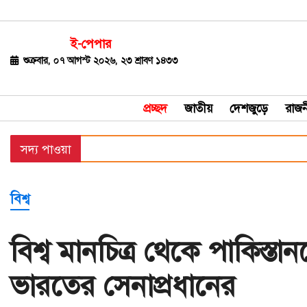
ই-পেপার
জাতীয়
শুক্রবার, ০৭ আগস্ট ২০২৬, ২৩ শ্রাবণ ১৪৩৩
দেশজুড়ে
প্রচ্ছদ
জাতীয়
দেশজুড়ে
রাজন
রাজনীতি
সদ্য পাওয়া
বিশ্ব
অর্থ-
বিশ্ব
বাণিজ্য
বিনোদন
বিশ্ব মানচিত্র থেকে পাকিস্তান
খেলাধুলা
ভারতের সেনাপ্রধানের
ধর্ম