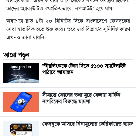
ব্যবহারকারী। এমনকি যারা আগে থেকেই লগইন অবস্থায় ছিলেন,
তাদের অ্যাকাউন্টও স্বয়ংক্রিয়ভাবে ‘লগআউট’ হয়ে যায়।
অবশেষে রাত ৮টা ২০ মিনিটের দিকে বাংলাদেশে ফেসবুকের
সেবা স্বাভাবিক হতে শুরু করে। তবে এই বিভ্রাটের সুনির্দিষ্ট কারণ
এখনও জানা যায়নি।
আরো পড়ুন
স্টারলিংককে টেক্কা দিতে ৫১০০ স্যাটেলাইট
পাঠাবে আমাজন
সীমান্তে ফোনের তথ্য মুছে ফেলায় মার্কিন
নাগরিকের বিরুদ্ধে মামলা
ফেসবুকে আসছে বিনামূল্যের ভেরিফায়েড ব্যাজ