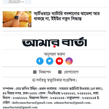
স্মার্টওয়াচে ব্যাটারি বদলানোর ঝামেলা আর
থাকছে না, ইইউর নতুন সিদ্ধান্ত
অনুসরণ করুন
বিজ্ঞাপন
যোগাযোগ
© সর্বস্বত্ব স্বত্বাধিকার সংরক্ষিত।
সম্পাদক : মোঃ জসিম উদ্দিন। প্রধান কার্যালয় : সায়হাম স্কাইভিউ টাওয়ার (৯ম তলা),
৪৫ বিজয় নগর, ঢাকা-১০০০। ফোন : পিএবিএক্স ৮৩৯২৬৬১, ৮৩৯২৬৬২, বার্তা
বিভাগ : ৮৩৯২৬৬৩, বিজ্ঞাপন বিভাগ : ৮৩৯২৬৬৫। সার্কুলেশন : ৮৩৯২৬৬৪ ই-
মেইল :
dailyamarbarta@gmail.com
,
adamarbarta@gmail.com
,
amarbartait@gmail.com