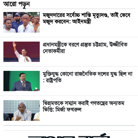
আরো পড়ুন
মজুদদারের সর্বোচ্চ শাস্তি মৃত্যুদণ্ড, তাই ভেবে
মজুদ করবেন: আইনমন্ত্রী
প্রধানমন্ত্রীকে বরণে প্রস্তুত চট্টগ্রাম, উজ্জীবিত
নেতাকর্মীরা
মুক্তিযুদ্ধ কোনো রাজনৈতিক দলের যুদ্ধ ছিল না
: রাষ্ট্রপতি
ভিন্নমতকে সম্মান করাই গণতন্ত্রের অন্যতম
ভিত্তি: মির্জা ফখরুল