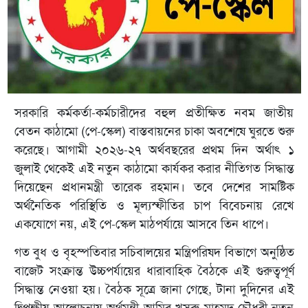
সরকারি কর্মকর্তা-কর্মচারীদের বহুল প্রতীক্ষিত নবম জাতীয়
বেতন কাঠামো (পে-স্কেল) বাস্তবায়নের চাকা অবশেষে ঘুরতে শুরু
করেছে। আগামী ২০২৬-২৭ অর্থবছরের প্রথম দিন অর্থাৎ ১
জুলাই থেকেই এই নতুন কাঠামো কার্যকর করার নীতিগত সিদ্ধান্ত
দিয়েছেন প্রধানমন্ত্রী তারেক রহমান। তবে দেশের সামষ্টিক
অর্থনৈতিক পরিস্থিতি ও মূল্যস্ফীতির চাপ বিবেচনায় রেখে
একযোগে নয়, এই পে-স্কেল মাঠপর্যায়ে আসবে তিন ধাপে।
গত বুধ ও বৃহস্পতিবার সচিবালয়ের মন্ত্রিপরিষদ বিভাগে অনুষ্ঠিত
বাজেট সংক্রান্ত উচ্চপর্যায়ের ধারাবাহিক বৈঠকে এই গুরুত্বপূর্ণ
সিদ্ধান্ত নেওয়া হয়। বৈঠক সূত্রে জানা গেছে, টানা দুদিনের এই