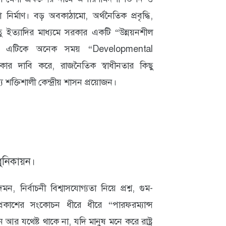
 নির্মাণ। বড় অবকাঠামো, অর্থনৈতিক প্রবৃদ্ধি,
ু ইত্যাদির মাধ্যমে সরকার একটি “উন্নয়নশীল
িজ্ঞানে এটিকে অনেক সময় “Developmental
র দাবি করে, রাজনৈতিক স্বাধীনতার কিছু
 শক্তিশালী কেন্দ্রীয় শাসন প্রয়োজন।
ুনিকায়ন।
ন, নির্বাচনী বিশ্বাসযোগ্যতা নিয়ে প্রশ্ন, গুম-
রকাশের সংকোচন ধীরে ধীরে “পারফরম্যান্স
র যথেষ্ট থাকে না, যদি মানুষ মনে করে রাষ্ট্র