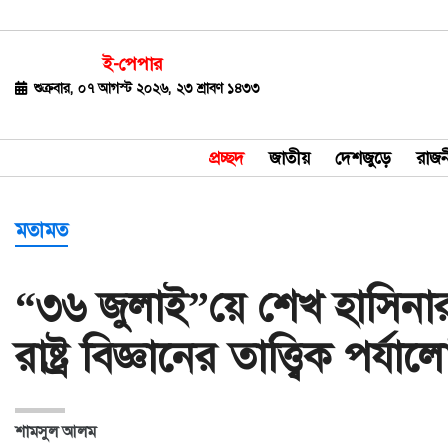
ই-পেপার
জাতীয়
শুক্রবার, ০৭ আগস্ট ২০২৬, ২৩ শ্রাবণ ১৪৩৩
দেশজুড়ে
প্রচ্ছদ
জাতীয়
দেশজুড়ে
রাজন
রাজনীতি
বিশ্ব
মতামত
অর্থ-
“৩৬ জুলাই”য়ে শেখ হাসিনার
বাণিজ্য
রাষ্ট্র বিজ্ঞানের তাত্ত্বিক পর্যা
বিনোদন
খেলাধুলা
শামসুল আলম
ধর্ম