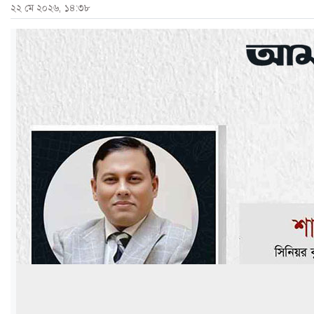
২২ মে ২০২৬, ১৪:৩৮
ও
জীবন
মতামত
শিক্ষা
রাজধানী
আইন-
আদালত
ক্যাম্পাস
আজকের
পত্রিকা