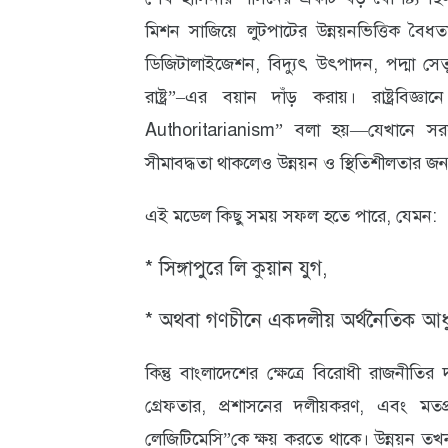
মিশন সাজিয়ে লুটপাটের উন্নয়নভিত্তিক বৈধতা
ডিজিটালাইজেশন, বিদ্যুৎ উৎপাদন, পদ্মা সেত
রাষ্ট্র”–এর বয়ান দাঁড় করায়। রাষ্ট্রব
Authoritarianism” বলা হয়—যেখানে সরকা
সীমাবদ্ধতা থাকলেও উন্নয়ন ও স্থিতিশীলতার জন্য
এই মডেল কিছু সময় সফল হতে পারে, যেমন:
* সিঙ্গাপুরে লি কুয়ান যুগ,
* অথবা গণচীনে একদলীয় অর্থনৈতিক আধ
কিন্তু বাংলাদেশের ক্ষেত্রে বিরোধী রাজনীতির দম
গ্রেফতার, প্রশাসনের দলীয়করণ, এবং মতপ্
লেজিটিমেসি”কে ক্ষয় করতে থাকে। উন্নয়ন তখন আ