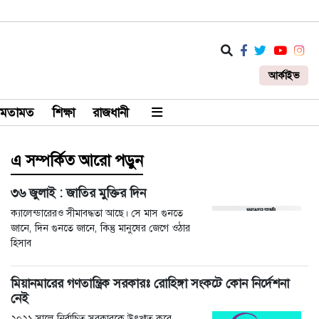
আর্কাইভ
মতামত
শিক্ষা
রাজধানী
এ সম্পর্কিত আরো পড়ুন
৩৬ জুলাই : জাতির মুক্তির দিন
ক্যালেন্ডারেরও সীমাবদ্ধতা আছে। সে মাস গুনতে
জানে, দিন গুনতে জানে, কিন্তু মানুষের জেগে ওঠার
হিসাব
মিয়ানমারের গণতান্ত্রিক সরকারঃ রোহিঙ্গা সংকটে কোন নির্দেশনা
নেই
২০২১ সালে নির্বাচিত সরকারকে উৎখাত করে