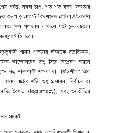
ষ পর্যন্ত, সকল চাপ, শত শত হত‍্যা, জনতার
 স্বরূপ ৫ আগস্ট স্বৈরশাসক হাসিনা প্রতিবেশী
খল করে নেয় গণভবন - পতন ঘটে ১৬ বছরের
৬ জুলাই হিসাবে।
ত্ববাদী শাসন পতনের ঘটনাকে রাষ্ট্রবিজ্ঞান,
 সামাজিক আন্দোলনের তত্ত্ব দিয়ে বিশ্লেষণ করলে
াসে বহু শক্তিশালী শাসক বা “স্থিতিশীল” মনে
ণ রাষ্ট্রের শক্তি শুধু প্রশাসন, নির্বাচন বা
ম্মতি, বৈধতা (legitimacy), এবং ভয়ভীতির
ধতার সংকট
 মেগা প্রকল্পের নামে অপরিণামদর্শী ভিশন ও