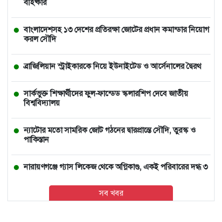
বহিষ্কার
বাংলাদেশসহ ১৩ দেশের প্রতিরক্ষা জোটের প্রধান কমান্ডার নিয়োগ
করল সৌদি
ব্রাজিলিয়ান স্ট্রাইকারকে নিয়ে ইউনাইটেড ও আর্সেনালের দ্বৈরথ
সার্কভুক্ত শিক্ষার্থীদের ফুল-ফান্ডেড স্কলারশিপ দেবে জাতীয়
বিশ্ববিদ্যালয়
ন্যাটোর মতো সামরিক জোট গঠনের দ্বারপ্রান্তে সৌদি, তুরস্ক ও
পাকিস্তান
নারায়ণগঞ্জে গ্যাস লিকেজ থেকে অগ্নিকাণ্ড, একই পরিবারের দগ্ধ ৩
সব খবর
আমিও বিশ্বাস করতে চাই তিনি ডিসেম্বরেই আসবেন: আইনমন্ত্রী
থাইল্যান্ডে স্কুলে শিক্ষার্থীর বন্দুক হামলা, শিক্ষকসহ নিহত ৭