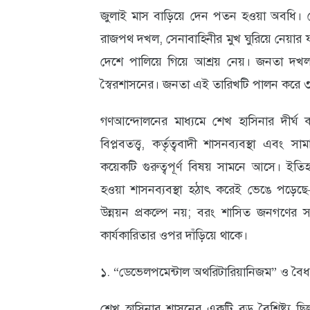
জুলাই মাস বাড়িয়ে দেন পতন হওয়া অবধি। শে
আবহাওয়া
রাজপথ দখল, সেনাবাহিনীর মুখ ঘুরিয়ে নেয়ার ফল
ও
দেশে পালিয়ে গিয়ে আশ্রয় নেয়। জনতা দ
পরিবেশ
স্বৈরশাসনের। জনতা এই তারিখটি পালন করে ৩
ছবি
গণআন্দোলনের মাধ্যমে শেখ হাসিনার দীর্ঘ কতৃ
ভিডিও
বিপ্লবতত্ত্ব, কর্তৃত্ববাদী শাসনব্যবস্থা এবং
কয়েকটি গুরুত্বপূর্ণ বিষয় সামনে আসে। ইতিহ
হওয়া শাসনব্যবস্থা হঠাৎ করেই ভেঙে পড়েছে—কার
উন্নয়ন প্রকল্পে নয়; বরং শাসিত জনগণের স
কার্যকারিতার ওপর দাঁড়িয়ে থাকে।
১. “ডেভেলপমেন্টাল অথরিটারিয়ানিজম” ও বৈ
শেখ হাসিনার শাসনের একটি বড় বৈশিষ্ট্য ছিল