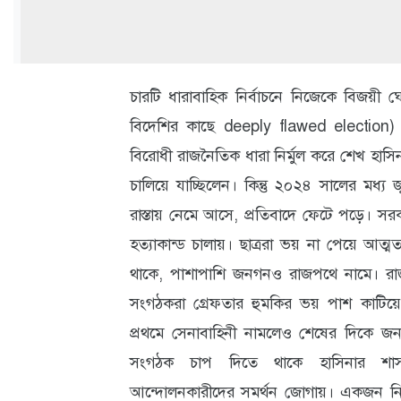
ক্যারিয়ার
তথ্যপ্রযুক্তি
লাইফস্টাইল
চারটি ধারাবাহিক নির্বাচনে নিজেকে বিজয়ী
বিদেশির কাছে deeply flawed election) বিশা
বিশেষ
বিরোধী রাজনৈতিক ধারা নির্মুল করে শেখ হাস
প্রতিবেদন
চালিয়ে যাচ্ছিলেন। কিন্তু ২০২৪ সালের মধ‍্য জ
স্বাস্থ্য
রাস্তায় নেমে আসে, প্রতিবাদে ফেটে পড়ে। সরকা
প্রবাস
হত‍্যাকান্ড চালায়। ছাত্ররা ভয় না পেয়ে আত্মত‍্
বার্তা
থাকে, পাশাপাশি জনগনও রাজপথে নামে। রাজ
সংগঠকরা গ্রেফতার হুমকির ভয় পাশ কাটিয়
স্পটলাইট
প্রথমে সেনাবাহিনী নামলেও শেষের দিকে জনগণ
রকমারি
সংগঠক চাপ দিতে থাকে হাসিনার শা
আন্দোলনকারীদের সমর্থন জোগায়। একজন নির
অপরাধ