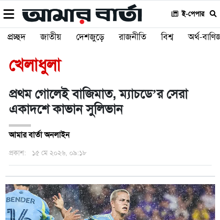
ই-পেপার
প্রচ্ছদ
জাতীয়
দেশজুড়ে
রাজনীতি
বিশ্ব
অর্থ-বাণিজ
খেলাধুলা
প্রথম গোলেই বাজিমাত, ম্যাচডে’র সেরা
একাদশে কাভান সুলিভান
আমার বার্তা অনলাইন
প্রকাশ:
১৫ মে ২০২৬, ০৯:১৮