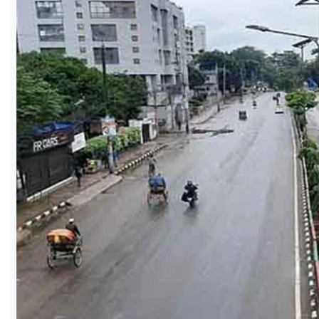
ও
জীবন
মতামত
শিক্ষা
রাজধানী
আইন-
আদালত
ক্যাম্পাস
আজকের
পত্রিকা