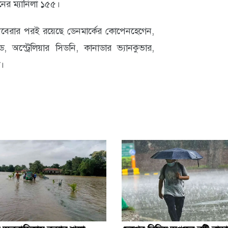
নের ম্যানিলা ১৫৫।
নবেরার পরই রয়েছে ডেনমার্কের কোপেনহেগেন,
যান্ড, অস্ট্রেলিয়ার সিডনি, কানাডার ভ্যানকুভার,
ো।