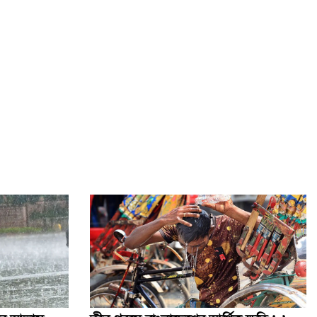
থাইল্যান্ডে স্কুলে শিক্ষার্থীর বন্দুক হামলা, শিক্ষকসহ নিহত ২
ওসমানী নগরে দুই বাসের মুখোমুখি সংঘর্ষে নিহত ৯
মেহেরপুর সীমান্তে বিএসএফের ৫ জনকে পুশইনের চেষ্টা, বিজিবির
প্রতিরোধ
সোনার গহনার দাম ভরিতে কমলো ৩২৬৬ টাকা