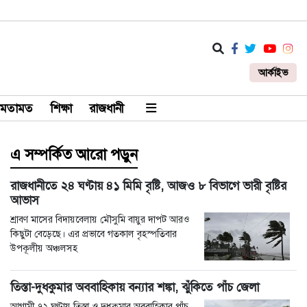
আর্কাইভ
মতামত
শিক্ষা
রাজধানী
এ সম্পর্কিত আরো পড়ুন
রাজধানীতে ২৪ ঘণ্টায় ৪১ মিমি বৃষ্টি, আজও ৮ বিভাগে ভারী বৃষ্টির
আভাস
শ্রাবণ মাসের বিদায়বেলায় মৌসুমি বায়ুর দাপট আরও
কিছুটা বেড়েছে। এর প্রভাবে গতকাল বৃহস্পতিবার
উপকূলীয় অঞ্চলসহ
তিস্তা-দুধকুমার অববাহিকায় বন্যার শঙ্কা, ঝুঁকিতে পাঁচ জেলা
আগামী ৭২ ঘণ্টায় তিস্তা ও দুধকুমার অববাহিকার পাঁচ