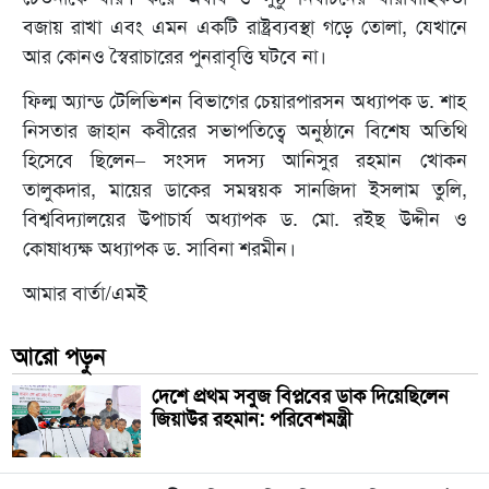
বজায় রাখা এবং এমন একটি রাষ্ট্রব্যবস্থা গড়ে তোলা, যেখানে
আর কোনও স্বৈরাচারের পুনরাবৃত্তি ঘটবে না।
ফিল্ম অ্যান্ড টেলিভিশন বিভাগের চেয়ারপারসন অধ্যাপক ড. শাহ
নিসতার জাহান কবীরের সভাপতিত্বে অনুষ্ঠানে বিশেষ অতিথি
হিসেবে ছিলেন– সংসদ সদস্য আনিসুর রহমান খোকন
তালুকদার, মায়ের ডাকের সমন্বয়ক সানজিদা ইসলাম তুলি,
বিশ্ববিদ্যালয়ের উপাচার্য অধ্যাপক ড. মো. রইছ উদ্দীন ও
কোষাধ্যক্ষ অধ্যাপক ড. সাবিনা শরমীন।
আমার বার্তা/এমই
আরো পড়ুন
দেশে প্রথম সবুজ বিপ্লবের ডাক দিয়েছিলেন
জিয়াউর রহমান: পরিবেশমন্ত্রী