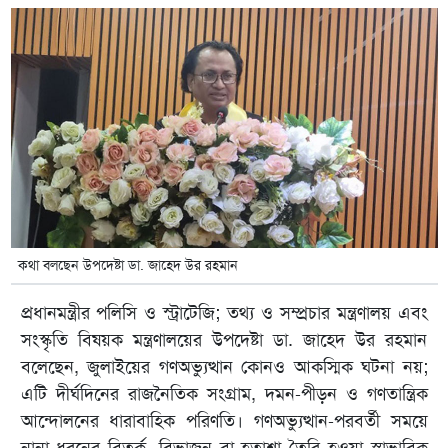
কথা বলছেন উপদেষ্টা ডা. জাহেদ উর রহমান
প্রধানমন্ত্রীর পলিসি ও স্ট্রাটেজি; তথ্য ও সম্প্রচার মন্ত্রণালয় এবং
সংস্কৃতি বিষয়ক মন্ত্রণালয়ের উপদেষ্টা ডা. জাহেদ উর রহমান
বলেছেন, জুলাইয়ের গণঅভ্যুত্থান কোনও আকস্মিক ঘটনা নয়;
এটি দীর্ঘদিনের রাজনৈতিক সংগ্রাম, দমন-পীড়ন ও গণতান্ত্রিক
আন্দোলনের ধারাবাহিক পরিণতি। গণঅভ্যুত্থান-পরবর্তী সময়ে
নানা ধরনের বিতর্ক, বিভাজন বা হতাশা তৈরি হওয়া স্বাভাবিক