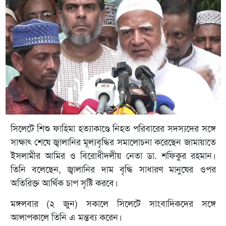
সিলেটে শিশু ফাহিমা হত্যাকাণ্ডে নিহত পরিবারের সদস্যদের সঙ্গে
সাক্ষাৎ শেষে জ্বালানির মূল্যবৃদ্ধির সমালোচনা করেছেন জামায়াতে
ইসলামীর আমির ও বিরোধীদলীয় নেতা ডা. শফিকুর রহমান।
তিনি বলেছেন, জ্বালানির দাম বৃদ্ধি সাধারণ মানুষের ওপর
অতিরিক্ত আর্থিক চাপ সৃষ্টি করবে।
মঙ্গলবার (২ জুন) সকালে সিলেটে সাংবাদিকদের সঙ্গে
আলাপকালে তিনি এ মন্তব্য করেন।