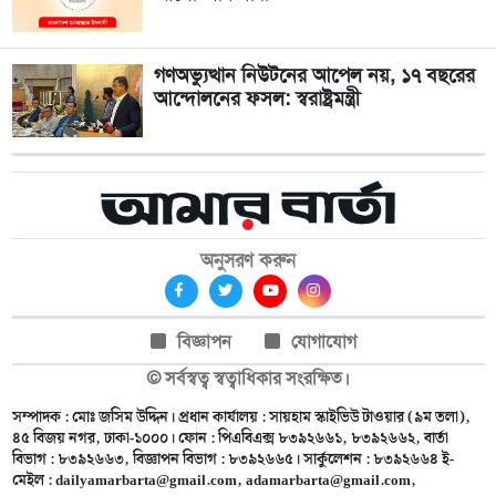
গণঅভ্যুত্থান নিউটনের আপেল নয়, ১৭ বছরের
আন্দোলনের ফসল: স্বরাষ্ট্রমন্ত্রী
অনুসরণ করুন
বিজ্ঞাপন
যোগাযোগ
© সর্বস্বত্ব স্বত্বাধিকার সংরক্ষিত।
সম্পাদক : মোঃ জসিম উদ্দিন। প্রধান কার্যালয় : সায়হাম স্কাইভিউ টাওয়ার (৯ম তলা),
৪৫ বিজয় নগর, ঢাকা-১০০০। ফোন : পিএবিএক্স ৮৩৯২৬৬১, ৮৩৯২৬৬২, বার্তা
বিভাগ : ৮৩৯২৬৬৩, বিজ্ঞাপন বিভাগ : ৮৩৯২৬৬৫। সার্কুলেশন : ৮৩৯২৬৬৪ ই-
মেইল :
dailyamarbarta@gmail.com
,
adamarbarta@gmail.com
,