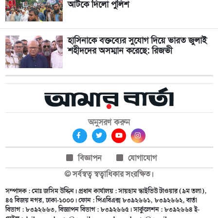
আটকে দিলো পুলিশ
হাসিনাকে বক্তব্যের সুযোগ দিয়ে ভারত জুলাই
শহীদদের অসম্মান করেছে: রিজভী
অনুসরণ করুন
বিজ্ঞাপন
যোগাযোগ
© সর্বস্বত্ব স্বত্বাধিকার সংরক্ষিত।
সম্পাদক : মোঃ জসিম উদ্দিন। প্রধান কার্যালয় : সায়হাম স্কাইভিউ টাওয়ার (৯ম তলা),
৪৫ বিজয় নগর, ঢাকা-১০০০। ফোন : পিএবিএক্স ৮৩৯২৬৬১, ৮৩৯২৬৬২, বার্তা
বিভাগ : ৮৩৯২৬৬৩, বিজ্ঞাপন বিভাগ : ৮৩৯২৬৬৫। সার্কুলেশন : ৮৩৯২৬৬৪ ই-