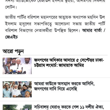
সদস্য অ্যাডভোকেট রেজাউল ইসলাম ভূঁইয়া, আলমগীর সিকদার
লোটন।
জাতীয় পার্টির বরিশাল মহানগরের আহ্বায়ক অধ্যাপক মহসিন উল
ইসলাম হাবুলের সভাপতিত্বে আলোচনা সভায় জাতীয় পার্টি
বরিশাল বিভাগের নেতাকর্মীরা উপস্থিত ছিলেন।
আমার বার্তা /
জেএইচ
আরো পড়ুন
জনগণের অধিকার আদায়ে ৫ সেপ্টেম্বর ঢাকা-
চট্টগ্রাম লংমার্চ: জামায়াত আমির
আমরা কাউকে অসম্মান করতে আসিনি,
জনগণের দাবি নিয়ে এসেছি
সচিবালয় ঘেরাও করতে গেল ১১ দলীয় ঐক্য,