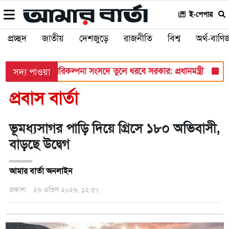
ই-পেপার
প্রচ্ছদ
জাতীয়
দেশজুড়ে
রাজনীতি
বিশ্ব
অর্থ-বাণিজ
ছরের জ্বালানি পরিকল্পনা সংসদে তুলে ধরবে সরকার: প্রধানমন্ত্রী
হাম
সদ্য পাওয়া
প্রবাস বার্তা
ভূমধ্যসাগর পাড়ি দিয়ে গ্রিসে ১৮০ অভিবাসী,
বাড়ছে উদ্বেগ
আমার বার্তা অনলাইন
প্রকাশ:
২৬ এপ্রিল ২০২৬, ১২:৫৭