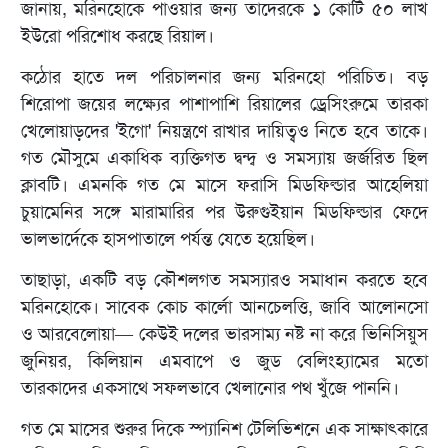
জানায়, মরিনহোকে পাওয়ার জন্য তাদেরকে ১ কোটি ৫০ লাখ
ইউরো পরিশোধ করছে রিয়াল।
কঠোর হাতে দল পরিচালনার জন্য মরিনহো পরিচিত। বড়
শিরোপা জয়ের লক্ষ্যের পাশাপাশি রিয়ালের ড্রেসিংরুমে তারকা
খেলোয়াড়দের 'ইগো' নিয়ন্ত্রণে রাখার দায়িত্বও নিতে হবে তাকে।
গত মৌসুমে একাধিক ব্যক্তিগত দ্বন্দ্ব ও সমস্যায় জর্জরিত ছিল
ক্লাবটি। এমনকি গত মে মাসে ফরাসি মিডফিল্ডার আহেলিয়া
চুয়ামেনির সঙ্গে মারামারির পর উরুগুইয়ান মিডফিল্ডার ফেদে
ভালভার্দেকে হাসপাতালে পর্যন্ত যেতে হয়েছিল।
তাছাড়া, একটি বড় কৌশলগত সমস্যারও সমাধান করতে হবে
মরিনহোকে। সাবেক কোচ কার্লো আনচেলত্তি, জাবি আলোনসো
ও আরবেলোয়া— কেউই দলের ভারসাম্য নষ্ট না করে ভিনিসিয়ুস
জুনিয়র, কিলিয়ান এমবাপে ও জুড বেলিংহ্যামের মতো
তারকাদের একসাথে সফলভাবে খেলানোর পথ খুঁজে পাননি।
গত মে মাসের শুরুর দিকে স্প্যানিশ টেলিভিশনে এক সাক্ষাৎকারে