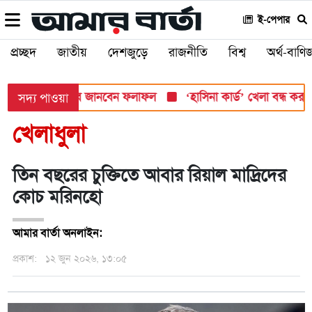
ই-পেপার
প্রচ্ছদ
জাতীয়
দেশজুড়ে
রাজনীতি
বিশ্ব
অর্থ-বাণিজ
সোমবার, যেভাবে জানবেন ফলাফল
‘হাসিনা কার্ড’ খেলা বন্ধ করতে ভারতে
সদ্য পাওয়া
খেলাধুলা
তিন বছরের চুক্তিতে আবার রিয়াল মাদ্রিদের
কোচ মরিনহো
আমার বার্তা অনলাইন:
প্রকাশ:
১২ জুন ২০২৬, ১৩:০৫