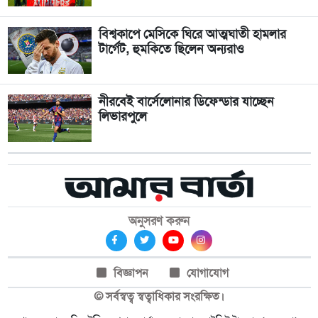
বিশ্বকাপে মেসিকে ঘিরে আত্মঘাতী হামলার
টার্গেট, হুমকিতে ছিলেন অন্যরাও
নীরবেই বার্সেলোনার ডিফেন্ডার যাচ্ছেন
লিভারপুলে
অনুসরণ করুন
বিজ্ঞাপন
যোগাযোগ
© সর্বস্বত্ব স্বত্বাধিকার সংরক্ষিত।