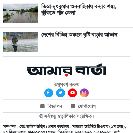
তিস্তা-দুধকুমার অববাহিকায় বন্যার শঙ্কা,
ঝুঁকিতে পাঁচ জেলা
দেশের বিভিন্ন অঞ্চলে বৃষ্টি বাড়ার আভাস
অনুসরণ করুন
বিজ্ঞাপন
যোগাযোগ
© সর্বস্বত্ব স্বত্বাধিকার সংরক্ষিত।
সম্পাদক : মোঃ জসিম উদ্দিন। প্রধান কার্যালয় : সায়হাম স্কাইভিউ টাওয়ার (৯ম তলা),
৪৫ বিজয় নগর, ঢাকা-১০০০। ফোন : পিএবিএক্স ৮৩৯২৬৬১, ৮৩৯২৬৬২, বার্তা