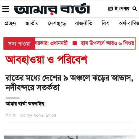
ই-পেপার
প্রচ্ছদ
জাতীয়
দেশজুড়ে
রাজনীতি
বিশ্ব
অর্থ-বাণিজ
ে তুলে ধরবে সরকার: প্রধানমন্ত্রী
হাম উপসর্গে আরও ৬ শিশুর মৃত্যু, 
সদ্য পাওয়া
আবহাওয়া ও পরিবেশ
রাতের মধ্যে দেশের ৯ অঞ্চলে ঝড়ের আভাস,
নদীবন্দরে সতর্কতা
আমার বার্তা অনলাইন:
প্রকাশ:
০৩ জুন ২০২৬, ১৭:০৫