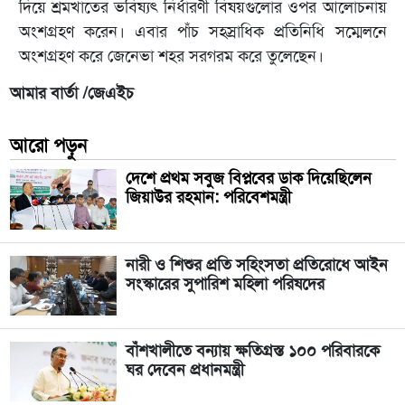
দিয়ে শ্রমখাতের ভবিষ্যৎ নির্ধারণী বিষয়গুলোর ওপর আলোচনায়
অংশগ্রহণ করেন। এবার পাঁচ সহস্রাধিক প্রতিনিধি সম্মেলনে
অংশগ্রহণ করে জেনেভা শহর সরগরম করে তুলেছেন।
আমার বার্তা /জেএইচ
আরো পড়ুন
দেশে প্রথম সবুজ বিপ্লবের ডাক দিয়েছিলেন
জিয়াউর রহমান: পরিবেশমন্ত্রী
নারী ও শিশুর প্রতি সহিংসতা প্রতিরোধে আইন
সংস্কারের সুপারিশ মহিলা পরিষদের
বাঁশখালীতে বন্যায় ক্ষতিগ্রস্ত ১০০ পরিবারকে
ঘর দেবেন প্রধানমন্ত্রী