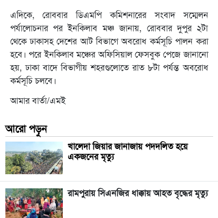
এদিকে, রোববার ডিএমপি কমিশনারের সংবাদ সম্মেলন
পর্যালোচনার পর ইনকিলাব মঞ্চ জানায়, রোববার দুপুর ২টা
থেকে ঢাকাসহ দেশের আট বিভাগে অবরোধ কর্মসূচি পালন করা
হবে। পরে ইনকিলাব মঞ্চের অফিসিয়াল ফেসবুক পেজে জানানো
হয়, ঢাকা বাদে বিভাগীয় শহরগুলোতে রাত ৮টা পর্যন্ত অবরোধ
কর্মসূচি চলবে।
আমার বার্তা/এমই
আরো পড়ুন
খালেদা জিয়ার জানাজায় পদদলিত হয়ে
একজনের মৃত্যু
রামপুরায় সিএনজির ধাক্কায় আহত বৃদ্ধের মৃত্যু