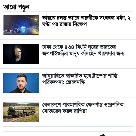
আরো পড়ুন
ভারতে চলন্ত ভ্যানে তরুণীকে সংঘবদ্ধ ধর্ষণ, ২
ঘণ্টা পর রাস্তায় নিক্ষেপ
ঢাকা থেকে ৪৩৪ কি.মি দূরের ভারতের
জলপাইগুড়ির মানুষ কাঁদছেন খালেদার জন্য
জানুয়ারিতে স্বাক্ষরিত হবে ট্রাম্পের শান্তি
পরিকল্পনা: জেলেনস্কি
বেলারুশে পারমাণবিক ক্ষেপণাস্ত্র ওরেশনিক
মোতায়েন করল রাশিয়া