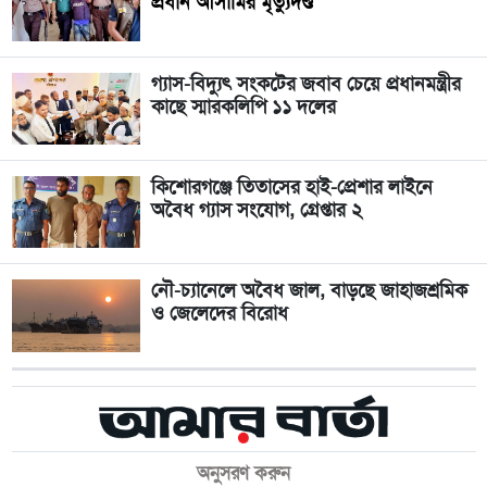
প্রধান আসামির মৃত্যুদণ্ড
গ্যাস-বিদ্যুৎ সংকটের জবাব চেয়ে প্রধানমন্ত্রীর
কাছে স্মারকলিপি ১১ দলের
কিশোরগঞ্জে তিতাসের হাই-প্রেশার লাইনে
অবৈধ গ্যাস সংযোগ, গ্রেপ্তার ২
নৌ-চ্যানেলে অবৈধ জাল, বাড়ছে জাহাজশ্রমিক
ও জেলেদের বিরোধ
অনুসরণ করুন