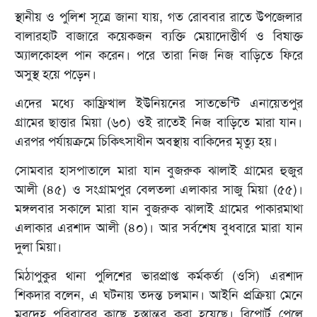
স্থানীয় ও পুলিশ সূত্রে জানা যায়, গত রোববার রাতে উপজেলার
বালারহাট বাজারে কয়েকজন ব্যক্তি মেয়াদোত্তীর্ণ ও বিষাক্ত
অ্যালকোহল পান করেন। পরে তারা নিজ নিজ বাড়িতে ফিরে
অসুস্থ হয়ে পড়েন।
এদের মধ্যে কাফ্রিখাল ইউনিয়নের সাতভেন্টি এনায়েতপুর
গ্রামের ছাত্তার মিয়া (৬০) ওই রাতেই নিজ বাড়িতে মারা যান।
এরপর পর্যায়ক্রমে চিকিৎসাধীন অবস্থায় বাকিদের মৃত্যু হয়।
সোমবার হাসপাতালে মারা যান বুজরুক ঝালাই গ্রামের হুজুর
আলী (৪৫) ও সংগ্রামপুর বেলতলা এলাকার সাজু মিয়া (৫৫)।
মঙ্গলবার সকালে মারা যান বুজরুক ঝালাই গ্রামের পাকারমাথা
এলাকার এরশাদ আলী (৪০)। আর সর্বশেষ বুধবারে মারা যান
দুলা মিয়া।
মিঠাপুকুর থানা পুলিশের ভারপ্রাপ্ত কর্মকর্তা (ওসি) এরশাদ
শিকদার বলেন, এ ঘটনায় তদন্ত চলমান। আইনি প্রক্রিয়া মেনে
মরদেহ পরিবারের কাছে হস্তান্তর করা হয়েছে। রিপোর্ট পেলে