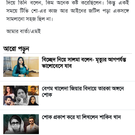
দিয়ে তিনি বলেন, কিম অনেক কষ্ট করেছিলেন। কিন্তু একই
সময়ে টিভি শো-এর কাজ আর আইনের জটিল পড়া একসঙ্গে
সামলানো সহজ ছিল না।
আমার বার্তা/এমই
আরো পড়ুন
বিচ্ছেদ নিয়ে সালমা বলেন- ‍‌‌‌মৃত্যুর আগপর্যন্ত
ভালোবেসে যাব
বেগম খালেদা জিয়ার বিদায়ে তারকা অঙ্গনে
শোক
শোক প্রকাশ করে যা লিখলেন শাকিব খান