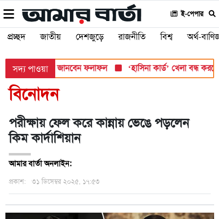
ই-পেপার
প্রচ্ছদ
জাতীয়
দেশজুড়ে
রাজনীতি
বিশ্ব
অর্থ-বাণিজ
সোমবার, যেভাবে জানবেন ফলাফল
‘হাসিনা কার্ড’ খেলা বন্ধ করতে ভারতে
সদ্য পাওয়া
বিনোদন
পরীক্ষায় ফেল করে কান্নায় ভেঙে পড়লেন
কিম কার্দাশিয়ান
আমার বার্তা অনলাইন:
প্রকাশ:
৩১ ডিসেম্বর ২০২৫, ১৭:৫৩