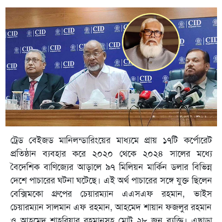
ট্রেড বেইজড মানিলন্ডারিংয়ের মাধ্যমে প্রায় ১৭টি কর্পোরেট
প্রতিষ্ঠান ব্যবহার করে ২০২০ থেকে ২০২৪ সালের মধ্যে
বৈদেশিক বাণিজ্যের আড়ালে ৯৭ মিলিয়ন মার্কিন ডলার বিভিন্ন
দেশে পাচারের ঘটনা ঘটেছে। এই অর্থ পাচারের সঙ্গে যুক্ত ছিলেন
বেক্সিমকো গ্রুপের চেয়ারম্যান এএসএফ রহমান, ভাইস
চেয়ারম্যান সালমান এফ রহমান, আহমেদ শায়ান ফজলুর রহমান
ও আহমেদ শাহরিয়ার রহমানসহ মোট ২৮ জন ব্যক্তি। এছাড়া