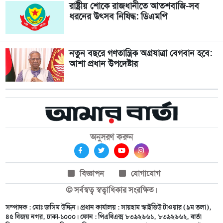
রাষ্ট্রীয় শোকে রাজধানীতে আতশবাজি-সব
ধরনের উৎসব নিষিদ্ধ: ডিএমপি
নতুন বছরে গণতান্ত্রিক অগ্রযাত্রা বেগবান হবে:
আশা প্রধান উপদেষ্টার
অনুসরণ করুন
বিজ্ঞাপন
যোগাযোগ
© সর্বস্বত্ব স্বত্বাধিকার সংরক্ষিত।
সম্পাদক : মোঃ জসিম উদ্দিন। প্রধান কার্যালয় : সায়হাম স্কাইভিউ টাওয়ার (৯ম তলা),
৪৫ বিজয় নগর, ঢাকা-১০০০। ফোন : পিএবিএক্স ৮৩৯২৬৬১, ৮৩৯২৬৬২, বার্তা