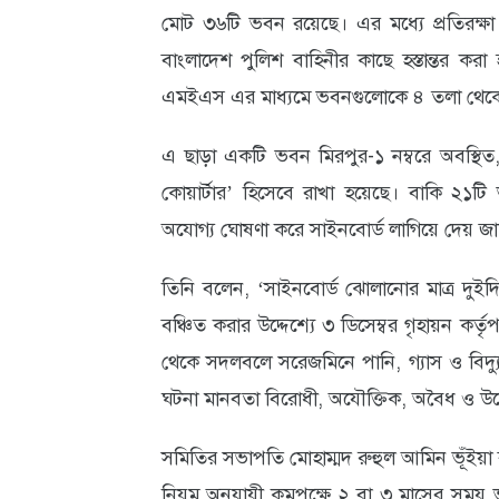
মোট ৩৬টি ভবন রয়েছে। এর মধ্যে প্রতিরক
আবহাওয়া
বাংলাদেশ পুলিশ বাহিনীর কাছে হস্তান্তর করা হ
ও
এমইএস এর মাধ্যমে ভবনগুলোকে ৪ তলা থেকে 
পরিবেশ
এ ছাড়া একটি ভবন মিরপুর-১ নম্বরে অবস্থিত, গ
ছবি
কোয়ার্টার’ হিসেবে রাখা হয়েছে। বাকি ২১ট
ভিডিও
অযোগ্য ঘোষণা করে সাইনবোর্ড লাগিয়ে দেয় জাত
তিনি বলেন, ‘সাইনবোর্ড ঝোলানোর মাত্র দুইদি
বঞ্চিত করার উদ্দেশ্যে ৩ ডিসেম্বর গৃহায়ন কর্ত
থেকে সদলবলে সরেজমিনে পানি, গ্যাস ও বিদ্যুৎ
ঘটনা মানবতা বিরোধী, অযৌক্তিক, অবৈধ ও উদ্দ
সমিতির সভাপতি মোহাম্মদ রুহুল আমিন ভূঁইয়া
নিয়ম অনুযায়ী কমপক্ষে ২ বা ৩ মাসের সময় ভাড়