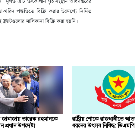
মূলত এটি তৎকালীন গৃহ সংস্থান অধিদপ্তরের
া-খরিদ পদ্ধতিতে বিক্রি করার উদ্দেশ্যে নির্মিত
ফ্ল্যাটগুলোর মালিকানা বিক্রি করা হয়নি।
র জানাজায় তারেক রহমানকে
রাষ্ট্রীয় শোকে রাজধানীতে আ
েন প্রধান উপদেষ্টা
ধরনের উৎসব নিষিদ্ধ: ডিএমপি