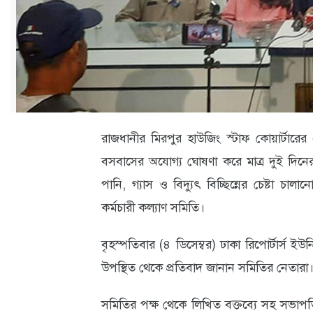
ক্যারিয়ার
তথ্যপ্রযুক্তি
লাইফস্টাইল
বিশেষ
প্রতিবেদন
রাজধানীর মিরপুর হাউজিং স্টাফ কোয়ার্টারের 
স্বাস্থ্য
বসবাসের অযোগ্য ঘোষণা করে মাত্র দুই দিনের 
পানি, গ্যাস ও বিদ্যুৎ বিচ্ছিন্নের চেষ্টা চাল
প্রবাস
কর্মচারী কল্যাণ সমিতি।
বার্তা
বৃহস্পতিবার (৪ ডিসেম্বর) ঢাকা রিপোর্টার্স
স্পটলাইট
উপস্থিত থেকে প্রতিবাদ জানান সমিতির নেতারা
রকমারি
সমিতির পক্ষ থেকে লিখিত বক্তব্যে সহ সভাপ
অপরাধ