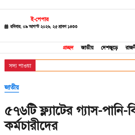
ই-পেপার
জাতীয়
রবিবার, ০৯ আগস্ট ২০২৬, ২৫ শ্রাবণ ১৪৩৩
দেশজুড়ে
প্রচ্ছদ
জাতীয়
দেশজুড়ে
রাজন
রাজনীতি
সদ্য পাওয়া
বিশ্ব
অর্থ-
জাতীয়
বাণিজ্য
বিনোদন
৫৭৬টি ফ্ল্যাটের গ্যাস-পানি-বিদ
খেলাধুলা
কর্মচারীদের
ধর্ম