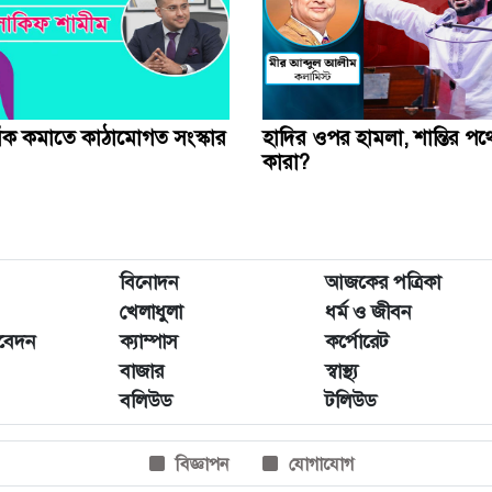
 ফাঁক কমাতে কাঠামোগত সংস্কার
হাদির ওপর হামলা, শান্তির পথে
কারা?
বিনোদন
আজকের পত্রিকা
খেলাধুলা
ধর্ম ও জীবন
িবেদন
ক্যাম্পাস
কর্পোরেট
বাজার
স্বাস্থ্য
বলিউড
টলিউড
বিজ্ঞাপন
যোগাযোগ