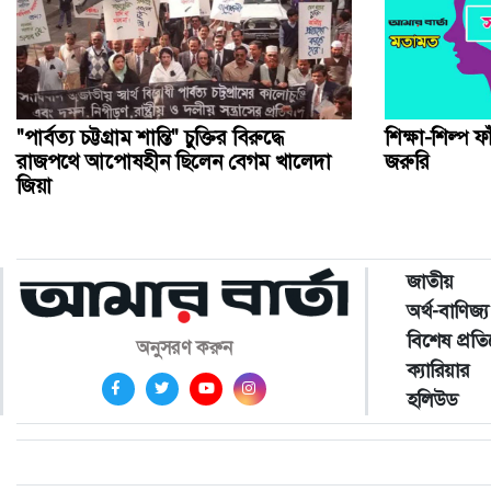
"পার্বত্য চট্টগ্রাম শান্তি" চুক্তির বিরুদ্ধে
শিক্ষা-শিল্প
রাজপথে আপোষহীন ছিলেন বেগম খালেদা
জরুরি
জিয়া
জাতীয়
অর্থ-বাণিজ্য
বিশেষ প্রত
অনুসরণ করুন
ক্যারিয়ার
হলিউড