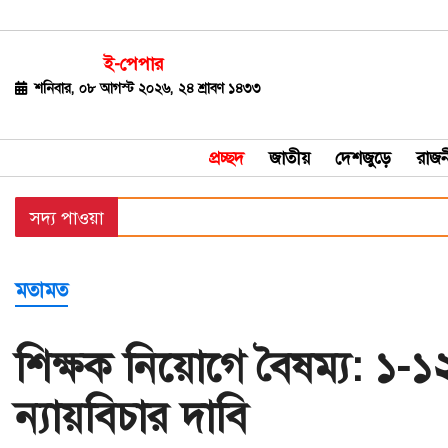
ই-পেপার
জাতীয়
শনিবার, ০৮ আগস্ট ২০২৬, ২৪ শ্রাবণ ১৪৩৩
দেশজুড়ে
প্রচ্ছদ
জাতীয়
দেশজুড়ে
রাজন
রাজনীতি
সদ্য পাওয়া
বিশ্ব
অর্থ-
মতামত
বাণিজ্য
বিনোদন
শিক্ষক নিয়োগে বৈষম্য: ১-১
খেলাধুলা
ন্যায়বিচার দাবি
ধর্ম