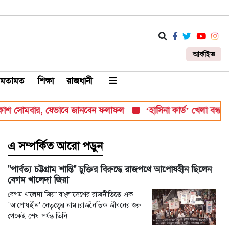
আর্কাইভ
মতামত
শিক্ষা
রাজধানী
োমবার, যেভাবে জানবেন ফলাফল
‘হাসিনা কার্ড’ খেলা বন্ধ করতে ভারতের
এ সম্পর্কিত আরো পড়ুন
"পার্বত্য চট্টগ্রাম শান্তি" চুক্তির বিরুদ্ধে রাজপথে আপোষহীন ছিলেন
বেগম খালেদা জিয়া
বেগম খালেদা জিয়া বাংলাদেশের রাজনীতিতে এক
`আপোষহীন' নেতৃত্বের নাম।রাজনৈতিক জীবনের শুরু
থেকেই শেষ পর্যন্ত তিনি