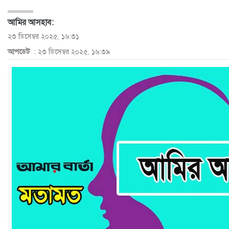
ও
আমির আসহাব:
জীবন
২৩ ডিসেম্বর ২০২৫, ১৬:৩১
আপডেট
: ২৩ ডিসেম্বর ২০২৫, ১৬:৩৯
মতামত
শিক্ষা
রাজধানী
আইন-
আদালত
ক্যাম্পাস
আজকের
পত্রিকা