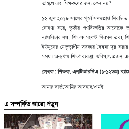
তাহলে এই শিক্ষকদের জন্য কেন নয়?
১২ জুন ২০১৮ সালের পূর্বে সনদপ্রাপ্ত নিবন্ধি
ঘোষণা করে, তৃতীয় গণবিজ্ঞপ্তির আলোকে ত
ন্যায়বিচার নয়, শিক্ষক সংকট নিরসন এবং শিক্
ইউনূসের নেতৃত্বাধীন সরকার বৈষম্য দূর করা
সময়। অন্যথায় শিক্ষা ব্যবস্থা, ভবিষ্যৎ প্রজন্ম এব
লেখক : শিক্ষক, এনটিআরসিএ (১-১২তম) ব্যাচের
আমার বার্তা/আমির আসহাব/এমই
এ সম্পর্কিত আরো পড়ুন