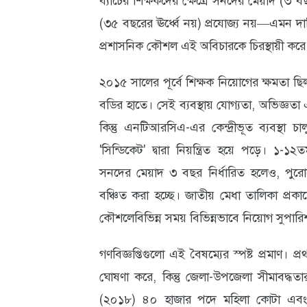
ব্যাচের শিক্ষকদের ক্ষেত্রে সনদের মেয়াদ (
(৩৫ বছরের ঊর্ধ্বে নয়) প্রযোজ্য নয়—এমন দা
আবহাওয়া
প্রশাসনিক কৌশল এই অবিচারকে চিরস্থায়ী করে
ও
পরিবেশ
২০১৫ সালের পূর্বে শিক্ষক নিয়োগের ক্ষমতা ছিল শ
বডির হাতে। সেই ব্যবস্থায় যোগ্যতা, অভিজ্ঞতা 
ছবি
কিন্তু এনটিআরসিএ-এর কেন্দ্রীভূত ব্যবস্থা চাল
ভিডিও
'সিন্ডিকেট' দ্বারা নিয়ন্ত্রিত হয়ে পড়ে। ১
সনদের মেয়াদ ৩ বছর নির্ধারিত হলেও, পুরোন
বঞ্চিত করা হচ্ছে। জাতীয় মেধা তালিকা প্
কৌশলেবিভিন্ন সময় বিভিন্নভাবে নিয়োগ সুপারি
গণবিজ্ঞপ্তিগুলো এই বৈষম্যের স্পষ্ট প্রমাণ। প্
ঘোষণা করে, কিন্তু জেলা-উপজেলা সীমাবদ্ধতা
(২০১৮) ৪০ হাজার পদে মহিলা কোটা এবং ই