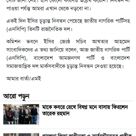
সেটি জানা নেই। ইসি কোনো কারণও উল্লেখ করেনি। নিবন্ধন না
পাওয়া পর্যন্ত আমরা এখান থেকে নড়বো না।
একই দিন ইসির চূড়ান্ত নিবন্ধন পেয়েছে জাতীয় নাগরিক পার্টিসহ
(এনসিপি) তিনটি রাজনৈতিক দল।
কমিশন ভবনে ইসির জ্যেষ্ঠ সচিব আখতার আহমেদ
সাংবাদিকদের এ তথ্য জানিয়ে বলেন, আজ জাতীয় নাগরিক পার্টি
(এনসিপি), বাংলাদেশ আমজনগণ পার্টি ও বাংলাদেশ
সমাজতান্ত্রিক দল মার্কসবাদীকে চূড়ান্ত নিবন্ধন দেওয়া হয়েছে।
আমার বার্তা/এমই
আরো পড়ুন
মাকে কবরে রেখে বিষণ্ন মনে বাসায় ফিরলেন
তারেক রহমান