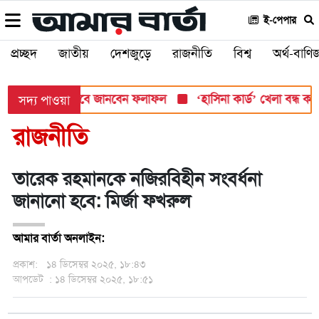
ই-পেপার
প্রচ্ছদ
জাতীয়
দেশজুড়ে
রাজনীতি
বিশ্ব
অর্থ-বাণিজ
 সোমবার, যেভাবে জানবেন ফলাফল
‘হাসিনা কার্ড’ খেলা বন্ধ করতে ভার
সদ্য পাওয়া
রাজনীতি
তারেক রহমানকে নজিরবিহীন সংবর্ধনা
জানানো হবে: মির্জা ফখরুল
আমার বার্তা অনলাইন:
প্রকাশ:
১৪ ডিসেম্বর ২০২৫, ১৮:৪৩
আপডেট
: ১৪ ডিসেম্বর ২০২৫, ১৮:৫১