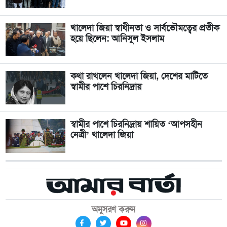
খালেদা জিয়া স্বাধীনতা ও সার্বভৌমত্বের প্রতীক
হয়ে ছিলেন: আনিসুল ইসলাম
কথা রাখলেন খালেদা জিয়া, দেশের মাটিতে
স্বামীর পাশে চিরনিদ্রায়
স্বামীর পাশে চিরনিদ্রায় শায়িত ‘আপসহীন
নেত্রী’ খালেদা জিয়া
অনুসরণ করুন