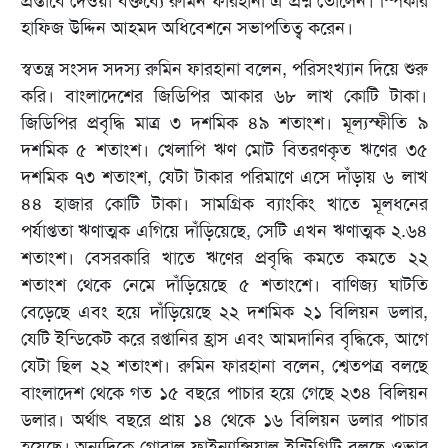
প্রস্তাবে দেওয়া বক্তব‌্যে রুমিন ফারহানা এ প্রশ্ন তোলেন। স্পিকার
হাফিজ উদ্দিন আহমদ অধিবেশনে সভাপতিত্ব করেন।
স্বতন্ত্র সংসদ সদস‌্য রুমিন ফারহানা বলেন, পরিসংখ্যান দিয়ে শুরু
করি। বাংলাদেশের জিডিপির আকার ৬৮ লাখ কোটি টাকা।
জিডিপির প্রবৃদ্ধি মাত্র ৩ দশমিক ৪৯ শতাংশ। মূল্যস্ফীতি ৯
দশমিক ৫ শতাংশ। খেলাপি ঋণ মোট বিতরণকৃত ঋণের ৩৫
দশমিক ৭৩ শতাংশ, যেটা টাকার পরিমাণে এসে দাঁড়ায় ৬ লাখ
৪৪ হাজার কোটি টাকা। সামগ্রিক ব্যাংকিং খাতে মূলধনের
পর্যাপ্ততা ঋণাত্মক এগিয়ে দাঁড়িয়েছে, সেটি এখন ঋণাত্মক ২.৬৪
শতাংশ। বেসরকারি খাতে ঋণের প্রবৃদ্ধি কমতে কমতে ২২
শতাংশ থেকে নেমে দাঁড়িয়েছে ৫ শতাংশে। বাণিজ্য ঘাটতি
বেড়েছে এবং হয়ে দাঁড়িয়েছে ২২ দশমিক ২১ বিলিয়ন ডলার,
যেটি ইন্ডিকেট করে রপ্তানির হ্রাস এবং আমদানির বৃদ্ধিকে, আগে
যেটা ছিল ২২ শতাংশ। রুমিন ফারহানা বলেন, শ্বেতপত্র বলছে
বাংলাদেশ থেকে গত ১৫ বছরে পাচার হয়ে গেছে ২৩৪ বিলিয়ন
ডলার। অর্থাৎ বছরে প্রায় ১৪ থেকে ১৬ বিলিয়ন ডলার পাচার
হয়েছে। অন্যদিকে গ্লোবাল ফাইন্যান্সিয়াল ইন্টিগ্রিটি বলছে ওভার