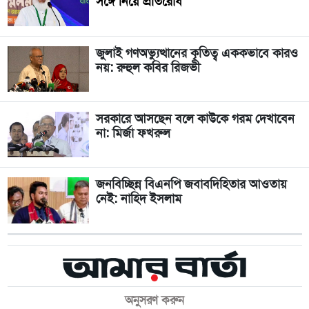
সঙ্গে নিয়ে প্রতিরোধ
জুলাই গণঅভ্যুত্থানের কৃতিত্ব এককভাবে কারও
নয়: রুহুল কবির রিজভী
সরকারে আসছেন বলে কাউকে গরম দেখাবেন
না: মির্জা ফখরুল
জনবিচ্ছিন্ন বিএনপি জবাবদিহিতার আওতায়
নেই: নাহিদ ইসলাম
অনুসরণ করুন