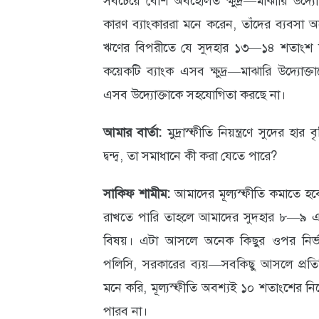
সবচেয়ে বেশি অবহেলিত ক্ষুদ্র—মাঝারি উদ্যোক
কারণ ব্যাংকাররা মনে করেন, তাঁদের ব্যবসা অনে
ঋণের বিপরীতে যে সুদহার ১৩—১৪ শতাংশ ছিল,
কয়েকটি ব্যাংক এসব ক্ষুদ্র—মাঝারি উদ্যো
এসব উদ্যোক্তাকে সহযোগিতা করছে না।
আমার বার্তা:
মুদ্রাস্ফীতি নিয়ন্ত্রণে সুদের হার ব
দ্বন্দ্ব, তা সমাধানে কী করা যেতে পারে?
সাকিফ শামীম:
আমাদের মূল্যস্ফীতি কমাতে হ
রাখতে পারি তাহলে আমাদের সুদহার ৮—৯ এ চল
বিষয়। এটা আসলে অনেক কিছুর ওপর নির্ভ
পলিসি, সরকারের ব্যয়—সবকিছু আসলে প্রতিট
মনে করি, মূল্যস্ফীতি অবশ্যই ১০ শতাংশের ন
পারব না।