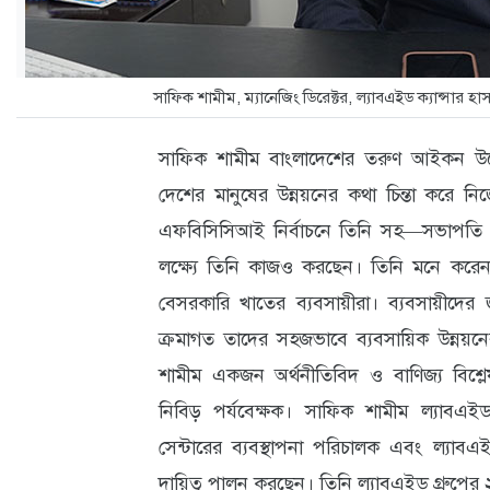
ক্যারিয়ার
তথ্যপ্রযুক্তি
সাফিক শামীম, ম্যানেজিং ডিরেক্টর, ল্যাবএইড ক্যান্সার হাস
লাইফস্টাইল
বিশেষ
সাফিক শামীম বাংলাদেশের তরুণ আইকন উদ্যো
প্রতিবেদন
দেশের মানুষের উন্নয়নের কথা চিন্তা করে নিজ
এফবিসিসিআই নির্বাচনে তিনি সহ—সভাপতি পদ
স্বাস্থ্য
লক্ষ্যে তিনি কাজও করছেন। তিনি মনে করেন ব
প্রবাস
বেসরকারি খাতের ব্যবসায়ীরা। ব্যবসায়ীদের 
বার্তা
ক্রমাগত তাদের সহজভাবে ব্যবসায়িক উন্নয়নে
শামীম একজন অর্থনীতিবিদ ও বাণিজ্য বিশ্ল
স্পটলাইট
নিবিড় পর্যবেক্ষক। সাফিক শামীম ল্যাবএইড
রকমারি
সেন্টারের ব্যবস্থাপনা পরিচালক এবং ল্যাবএ
দায়িত্ব পালন করছেন। তিনি ল্যাবএইড গ্রুপের ২
অপরাধ