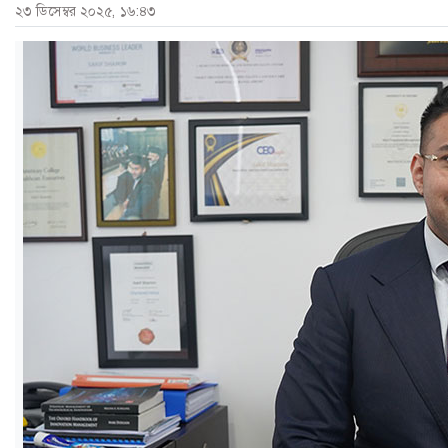
২৩ ডিসেম্বর ২০২৫, ১৬:৪৩
ও
জীবন
মতামত
শিক্ষা
রাজধানী
আইন-
আদালত
ক্যাম্পাস
আজকের
পত্রিকা