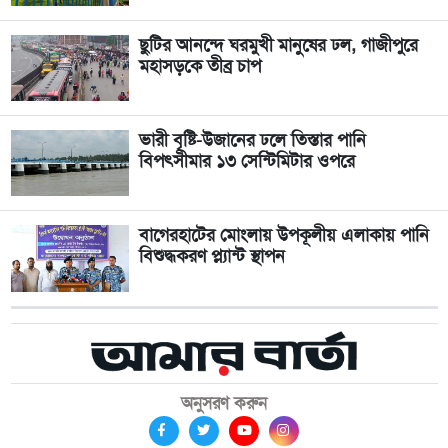
ছুটির আনন্দে ঘরমুখী মানুষের ঢল, গাজীপুরে
মহাসড়কে তীব্র চাপ
ভারী বৃষ্টি-উজানের ঢলে তিস্তার পানি
বিপৎসীমার ১৩ সেন্টিমিটার ওপরে
বাগেরহাটের মোংলায় উপকূলীয় এলাকায় পানি
বিশুদ্ধকরণ প্ল্যান্ট স্থাপন
অনুসরণ করুন