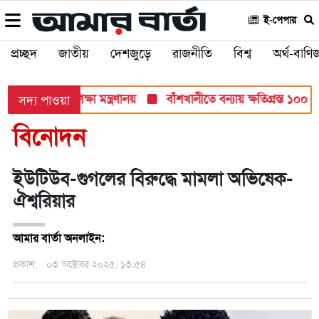
ই-পেপার
প্রচ্ছদ
জাতীয়
দেশজুড়ে
রাজনীতি
বিশ্ব
অর্থ-বাণিজ
 সব পরীক্ষায়: শিক্ষা মন্ত্রণালয়
বাঁশখালীতে বন্যায় ক্ষতিগ্রস্ত ১০০ পরি
সদ্য পাওয়া
বিনোদন
ইউটিউব-গুগলের বিরুদ্ধে মামলা অভিষেক-
ঐশ্বরিয়ার
আমার বার্তা অনলাইন:
প্রকাশ:
০৩ অক্টোবর ২০২৫, ১৩:৫৪