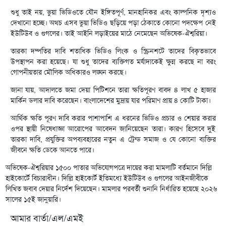
শুধু তাই নয়, ভুয়া ভিডিওতে যৌন ইঙ্গিতপূর্ণ, মানহানিকর এবং কাল্পনিক দৃশ্যও
দেখানো হচ্ছে। অথচ এসব ভুয়া ভিডিও ছড়িয়ে পড়া ঠেকাতে কোনো পদক্ষেপ নেই
ইউটিউব ও গুগলের। তাই আইনি লড়াইয়ের মাঠে নেমেছেন অভিষেক-ঐশ্বরিয়া।
তারকা দম্পতির দাবি শতাধিক ভিডিও লিংক ও স্ক্রিনশটে তাদের বিকৃতভাবে
উপস্থাপন করা হয়েছে। যা শুধু তাদের ব্যক্তিগত মর্যাদাকেই ক্ষুন্ন করছে না বরং
গোপনীয়তার মৌলিক অধিকারও লঙ্ঘন করছে।
জানা যায়, আদালতে জমা দেয়া পিটিশনে তারা ক্ষতিপূরণ বাবদ ৪ লাখ ৫ হাজার
মার্কিন ডলার দাবি করেছেন। বাংলাদেশের মুদ্রায় যার পরিমাণ প্রায় ৪ কোটি টাকা।
আর্থিক ক্ষতি পূরণ দাবি করার পাশাপাশি এ ধরনের ভিডিও প্রচার ও শেয়ার করার
ওপর স্থায়ী নিষেধাজ্ঞা আরোপের আবেদন জানিয়েছেন তারা। কারণ হিসেবে দুই
তারকা দাবি, প্রযুক্তির অপব্যবহারের নতুন এ ট্রেন্ড সমাজ ও যে কোনো ব্যক্তির
জীবনে ক্ষতি ডেকে আনতে পারে।
অভিষেক-ঐশ্বরিয়ার ১৫০০ পাতার অভিযোগপত্রে দায়ের করা মামলাটি বর্তমানে দিল্লি
হাইকোর্টে বিচারাধীন। দিল্লি হাইকোর্ট ইতিমধ্যে ইউটিউব ও গুগলের আইনজীবীকে
লিখিত জবাব দেয়ার নির্দেশ দিয়েছেন। মামলার পরবর্তী শুনানি নির্ধারিত হয়েছে ২০২৬
সালের ১৫ই জানুয়ারি।
আমার বার্তা/এল/এমই