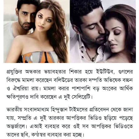
প্রযুক্তির অন্ধকার ভয়াবহতার শিকার হয়ে ইউটিউব, গুগলের
বিরুদ্ধে মামলা করেছেন বলিউডের তারকা দম্পতি অভিষেক বচ্চন
ও ঐশ্বরিয়া রায়। মামলা করার পাশাপাশি বড় অংকের আর্থিক
ক্ষতিপূরণও দাবি করেছেন এ দুই সেলিব্রেটি।
ভারতীয় সংবাদমাধ্যম হিন্দুস্তান টাইমসের প্রতিবেদন থেকে জানা
যায়, সম্প্রতি এ দুই তারকার আপত্তিকর ভিডিও ছড়িয়ে পড়েছে
অন্তর্জালে। এআই ব্যবহার করে ওই সব আপত্তিকর ভিডিওতে
তাদের ছবি, কন্ঠস্বর ব্যবহার করা হচ্ছে।