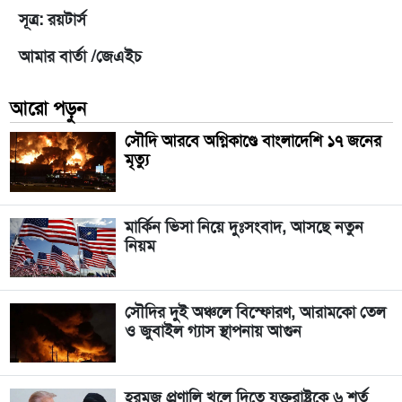
সূত্র: রয়টার্স
আমার বার্তা /জেএইচ
আরো পড়ুন
সৌদি আরবে অগ্নিকাণ্ডে বাংলাদেশি ১৭ জনের
মৃত্যু
মার্কিন ভিসা নিয়ে দুঃসংবাদ, আসছে নতুন
নিয়ম
সৌদির দুই অঞ্চলে বিস্ফোরণ, আরামকো তেল
ও জুবাইল গ্যাস স্থাপনায় আগুন
হরমুজ প্রণালি খুলে দিতে যুক্তরাষ্ট্রকে ৬ শর্ত