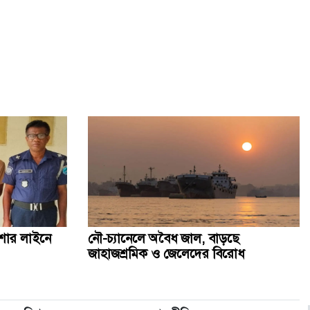
অস্ট্রেলিয়ার সঙ্গে বাণিজ্য ও দক্ষতা উন্নয়নে সহযোগিতা জোরদারে
গুরুত্ব
পোশাক শিল্পের মডেলে আরও এক খাতে প্রণোদনা দেওয়ার
সিদ্ধান্ত
র‍্যাব বিলুপ্ত করে আনা হচ্ছে নতুন বাহিনী, খসড়া আইন প্রকাশ
হাম উপসর্গে আরও ৬ শিশুর মৃত্যু, নতুন আক্রান্ত ৮৬০: স্বাস্থ্য
অধিদপ্তর
সরকারি চিকিৎসক রোগী দেখছিলেন বেসরকারিতে, ধরে ফেললেন
স্বাস্থ্যমন্ত্রী
েশার লাইনে
নৌ-চ্যানেলে অবৈধ জাল, বাড়ছে
জাহাজশ্রমিক ও জেলেদের বিরোধ
জনগণের অধিকার আদায়ে ৫ সেপ্টেম্বর ঢাকা-চট্টগ্রাম লংমার্চ:
জামায়াত আমির