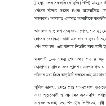
ট্রাইব্যুনালের সরকারি কৌঁসুলি (পিপি) মাহমু
আবহাওয়া
ধর্ষণের ঘটনায় দায়ের হওয়া মামলাটিতে মোট
ও
মঙ্গলবার। আদালত একমাত্র আসামিকে যাবজ্জীব
পরিবেশ
আদালত ও পুলিশ সূত্রে জানা গেছে, গত ২১ মে ব
ছবি
হোসেন চেয়ারম্যানঘাটা এলাকার বালুরমাঠ সং
ধর্ষণ করা হয়। এই ঘটনায় শিশুটির বাবা বাদী
ভিডিও
মামলাটি দ্রুত তদন্ত শেষ করে গত ৪ জুন
(চার্জশিট) দাখিল করে পুলিশ। এরপর গত ৯ 
গঠনের মধ্য দিয়ে আনুষ্ঠানিকভাবে এই মামলার ব
পুলিশ জানায়, তদন্তে প্রাপ্ত সাক্ষ্যপ্রমাণ, ভু
এবং ভুক্তভোগী ও আসামির জবানবন্দি পর্য
এসকল অকাট্য তথ্য-উপাত্তের ভিত্তিতেই নার