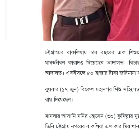
ক্যারিয়ার
তথ্যপ্রযুক্তি
লাইফস্টাইল
বিশেষ
চট্টগ্রামের বাকলিয়ায় চার বছরের এক শিশ
প্রতিবেদন
যাবজ্জীবন কারাদণ্ড দিয়েছেন আদালত। বিচার
স্বাস্থ্য
আদালত। একইসঙ্গে ৫০ হাজার টাকা জরিমানা 
প্রবাস
বুধবার (১৭ জুন) বিকেল মহানগর শিশু সহিংসতা 
বার্তা
রায় দিয়েছেন।
স্পটলাইট
মামলার আসামি মনির হোসেন (৩০) কুমিল্লার ম
রকমারি
তিনি চট্টগ্রাম নগরের বাকলিয়া এলাকার মিয়
অপরাধ