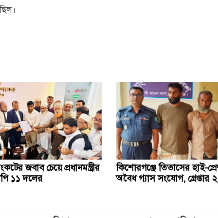
েছিল।
সংকটের জবাব চেয়ে প্রধানমন্ত্রীর
কিশোরগঞ্জে তিতাসের হাই-প্র
িপি ১১ দলের
অবৈধ গ্যাস সংযোগ, গ্রেপ্তার ২