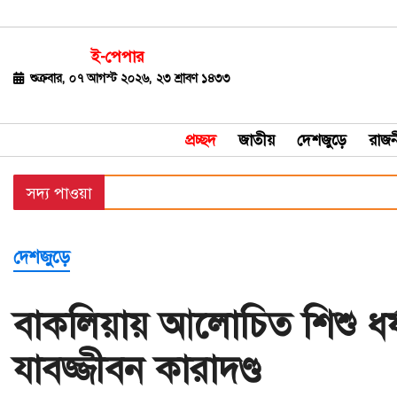
ই-পেপার
জাতীয়
শুক্রবার, ০৭ আগস্ট ২০২৬, ২৩ শ্রাবণ ১৪৩৩
দেশজুড়ে
প্রচ্ছদ
জাতীয়
দেশজুড়ে
রাজন
রাজনীতি
সদ্য পাওয়া
বিশ্ব
অর্থ-
দেশজুড়ে
বাণিজ্য
বিনোদন
বাকলিয়ায় আলোচিত শিশু ধর
খেলাধুলা
যাবজ্জীবন কারাদণ্ড
ধর্ম