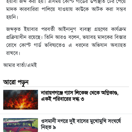
ইয়াবা জব্দ করা হয়। এসময় কোস্ট গার্ডের উপস্থিতি টের পেয়ে
মাদক কারবারিরা পালিয়ে যাওয়ায় কাউকে আটক করা সম্ভব
হয়নি।
জব্দকৃত ইয়াবার পরবর্তী আইনানুগ ব্যবস্থা গ্রহণের কার্যক্রম
প্রক্রিয়াধীন রয়েছে। তিনি আরও বলেন, ভয়াবহ মাদকের বিস্তার
রোধে কোস্ট গার্ড ভবিষ্যতেও এ ধরনের অভিযান অব্যাহত
রাখবে।
আমার বার্তা/এমই
আরো পড়ুন
নারায়ণগঞ্জে গ্যাস লিকেজ থেকে অগ্নিকাণ্ড,
একই পরিবারের দগ্ধ ৩
ওসমানী নগরে দুই বাসের মুখোমুখি সংঘর্ষে
নিহত ৯