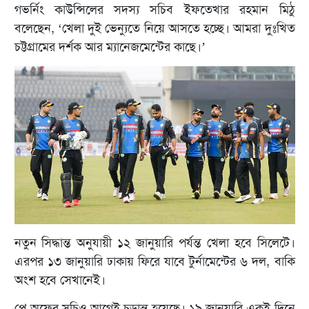
গভর্নিং কাউন্সিলের সদস্য সচিব ইফতেখার রহমান মিঠু
বলেছেন, ‘খেলা দুই ভেন্যুতে নিয়ে আসতে হচ্ছে। আমরা দুঃখিত
চট্টগ্রামের দর্শক আর ম্যানেজমেন্টের কাছে।’
নতুন সিদ্ধান্ত অনুযায়ী ১২ জানুয়ারি পর্যন্ত খেলা হবে সিলেটে।
এরপর ১৩ জানুয়ারি ঢাকায় ফিরে যাবে টুর্নামেন্টের ৬ দল, বাকি
অংশ হবে সেখানেই।
প্লে-অফের সূচিও আগেই চূড়ান্ত হয়েছে। ১৯ জানুয়ারি একই দিনে