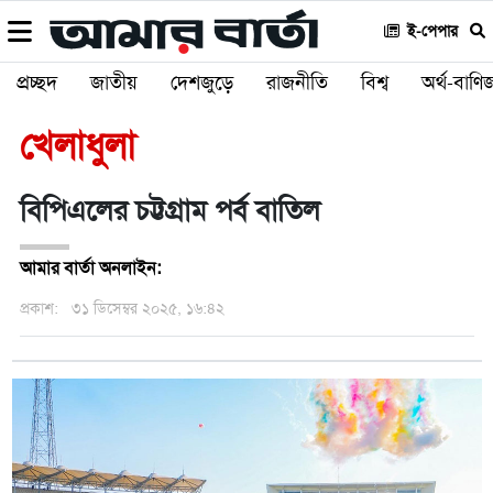
ই-পেপার
প্রচ্ছদ
জাতীয়
দেশজুড়ে
রাজনীতি
বিশ্ব
অর্থ-বাণিজ
খেলাধুলা
বিপিএলের চট্টগ্রাম পর্ব বাতিল
আমার বার্তা অনলাইন:
প্রকাশ:
৩১ ডিসেম্বর ২০২৫, ১৬:৪২