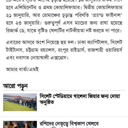
হবে এলিমিনেটর ও প্রথম কোয়ালিফায়ার। দ্বিতীয় কোয়ালিফায়ার
২১ জানুয়ারি, আর রোমাঞ্চের চূড়ান্ত পরিণতি ‘গ্র্যান্ড ফাইনাল’
হবে ২৩ জানুয়ারি। গুরুত্বপূর্ণ এসব ম্যাচের জন্য রাখা হয়েছে
রিজার্ভ ডে, যাতে বৃষ্টিও খেলাটির নাটকীয়তা নষ্ট করতে না পারে।
এবারের আসরে অংশ নিয়েছে ছয় দল। ঢাকা ক্যাপিটালস, সিলেট
টাইটানস, চট্টগ্রাম রয়্যালস, রংপুর রাইডার্স, রাজশাহী ওয়ারিয়র্স
এবং নবাগত নোয়াখালী এক্সপ্রেস।
আমার বার্তা/এমই
আরো পড়ুন
সিলেট স্টেডিয়ামে খালেদা জিয়ার জন্য দোয়া
অনুষ্ঠিত
রশিদের নেতৃত্বে বিশ্বকাপ খেলবে