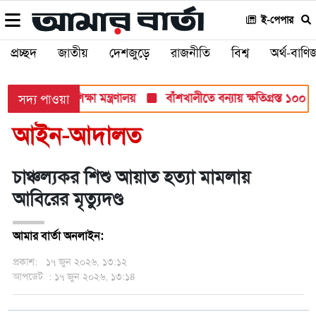
ই-পেপার
প্রচ্ছদ
জাতীয়
দেশজুড়ে
রাজনীতি
বিশ্ব
অর্থ-বাণিজ
 সব পরীক্ষায়: শিক্ষা মন্ত্রণালয়
বাঁশখালীতে বন্যায় ক্ষতিগ্রস্ত ১০০ পরি
সদ্য পাওয়া
আইন-আদালত
চাঞ্চল্যকর শিশু আয়াত হত্যা মামলায়
আবিরের মৃত্যুদণ্ড
আমার বার্তা অনলাইন:
প্রকাশ:
১৭ জুন ২০২৬, ১৩:১২
আপডেট
: ১৭ জুন ২০২৬, ১৩:১৪