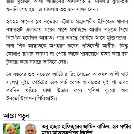
জজ মুহাম্মদ আলী আক্কাসের আদালতে এ মামলার যুক্তিতর্ক
শুনানি শেষ হয়। এ মামলায় ৩৩ জন সাক্ষ্য দেন।
২০২২ সালের ১৪ নভেম্বর চট্টগ্রাম মহানগরীর ইপিজেড থানার
নয়ারহাট এলাকায় ঘরের পাশে মসজিদে আরবি পড়তে গিয়ে
নিখোঁজ হয়েছিল আয়াত। পরে তদন্তে বেরিয়ে আসে মুক্তিপণের’
জন্য শিশু আয়াতকে অপহরণ করেন প্রতিবেশী আবীর। কিন্তু
কোথাও রাখার জায়গা না পেয়ে তাকে শ্বাসরোধে হত্যা করে ছয়
টুকরো করে সাগরে ভাসিয়ে দেয়।
সে বছরের ৩০ নভেম্বর আউটার রিং রোডের আকমল আলী ঘাট
সংলগ্ন সুইচ গেইটের এক গর্ত থেকে আয়াতের দুই পা এবং
পরদিন খণ্ডিত মাথা উদ্ধার করে পুলিশ ব্যুরো অব
ইনভেস্টিগেশন(পিবিআই)।
আরো পড়ুন
তনু হত্যা: হাফিজুরের জামিন বাতিল, ২৪ ঘণ্টার
মধ্যে আত্মসমর্পণের নির্দেশ