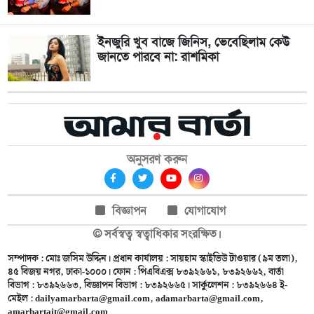
ইনজুরি খুব বাজে জিনিস, ভেবেছিলাম কেউ
জানতে পারবে না: রাশমিকা
অনুসরণ করুন
বিজ্ঞাপন
যোগাযোগ
© সর্বস্বত্ব স্বত্বাধিকার সংরক্ষিত।
সম্পাদক : মোঃ জসিম উদ্দিন। প্রধান কার্যালয় : সায়হাম স্কাইভিউ টাওয়ার (৯ম তলা),
৪৫ বিজয় নগর, ঢাকা-১০০০। ফোন : পিএবিএক্স ৮৩৯২৬৬১, ৮৩৯২৬৬২, বার্তা
বিভাগ : ৮৩৯২৬৬৩, বিজ্ঞাপন বিভাগ : ৮৩৯২৬৬৫। সার্কুলেশন : ৮৩৯২৬৬৪ ই-
মেইল :
dailyamarbarta@gmail.com
,
adamarbarta@gmail.com
,
amarbartait@gmail.com