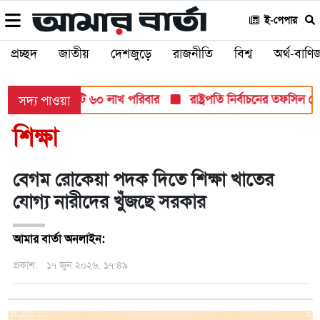
ই-পেপার
প্রচ্ছদ
জাতীয়
দেশজুড়ে
রাজনীতি
বিশ্ব
অর্থ-বাণিজ
তায় আসবে ১ কোটি ৬০ লাখ পরিবার
রাষ্ট্রপতি নির্বাচনের তফসিল ঘ
সদ্য পাওয়া
শিক্ষা
বেগম রোকেয়া পদক দিতে শিক্ষা খাতের
যোগ্য নারীদের খুঁজছে সরকার
আমার বার্তা অনলাইন:
প্রকাশ:
১৭ জুন ২০২৬, ১৭:৪৯