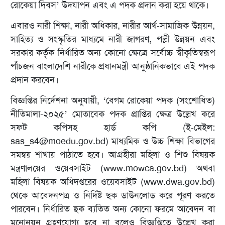
রোকেয়া দিবস’ উদযাপন এবং এ পদক প্রদান করা হয়ে থাকে।
এবারও নারী শিক্ষা, নারী অধিকার, নারীর আর্থ-সামাজিক উন্নয়ন,
সাহিত্য ও সংস্কৃতির মাধ্যমে নারী জাগরণ, পল্লী উন্নয়ন এবং
সরকার কর্তৃক নির্ধারিত অন্য কোনো ক্ষেত্রে সর্বোচ্চ স্বীকৃতিস্বরূপ
পাঁচজন বাংলাদেশি নারীকে প্রধানমন্ত্রী আনুষ্ঠানিকভাবে এই পদক
প্রদান করবেন।
বিজ্ঞপ্তির নির্দেশনা অনুযায়ী, ‘বেগম রোকেয়া পদক (সংশোধিত)
নীতিমালা-২০২৫’ মোতাবেক পদক প্রাপ্তির ক্ষেত্র উল্লেখ করে
সফট কপিসহ হার্ড কপি (ই-মেইল:
sas_s4@moedu.gov.bd
) মাধ্যমিক ও উচ্চ শিক্ষা বিভাগের
সমন্বয় শাখায় পাঠাতে হবে। আগ্রহীরা মহিলা ও শিশু বিষয়ক
মন্ত্রণালয়ের ওয়েবসাইট (www.mowca.gov.bd) অথবা
মহিলা বিষয়ক অধিদপ্তরের ওয়েবসাইট (www.dwa.gov.bd)
থেকে আবেদনপত্র ও নির্দিষ্ট ছক ডাউনলোড করে পূরণ করতে
পারবেন। নির্ধারিত ছক ব্যতিত অন্য কোনো ফরমে আবেদন বা
মনোনয়ন গ্রহণযোগ্য হবে না বলেও বিজ্ঞপ্তিতে উল্লেখ করা