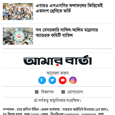
এবারও এসএসসির ফলাফলের ভিত্তিতেই
একাদশ শ্রেণিতে ভর্তি
সব বেসরকারি দাখিল-আলিম মাদ্রাসার
অ্যাডহক কমিটি বাতিল
অনুসরণ করুন
বিজ্ঞাপন
যোগাযোগ
© সর্বস্বত্ব স্বত্বাধিকার সংরক্ষিত।
সম্পাদক : মোঃ জসিম উদ্দিন। প্রধান কার্যালয় : সায়হাম স্কাইভিউ টাওয়ার (৯ম তলা),
৪৫ বিজয় নগর, ঢাকা-১০০০। ফোন : পিএবিএক্স ৮৩৯২৬৬১, ৮৩৯২৬৬২, বার্তা